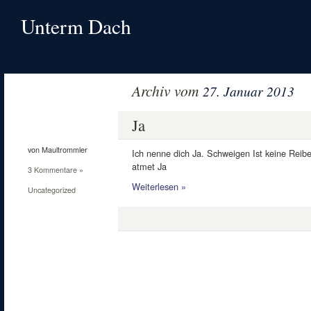
Unterm Dach
Archiv vom
27. Januar 2013
27
Jan.
Ja
2013
von Maultrommler
Ich nenne dich Ja. Schweigen Ist keine Reib
atmet Ja
3 Kommentare »
Weiterlesen »
Uncategorized