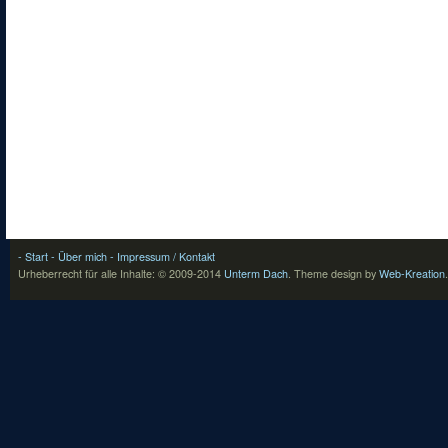
- Start
- Über mich
- Impressum / Kontakt
Urheberrecht für alle Inhalte: © 2009-2014
Unterm Dach
.
Theme design by
Web-Kreation
.