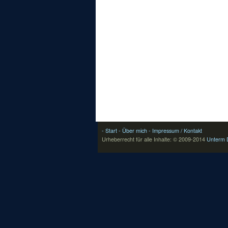
- Start
- Über mich
- Impressum / Kontakt
Urheberrecht für alle Inhalte: © 2009-2014
Unterm 