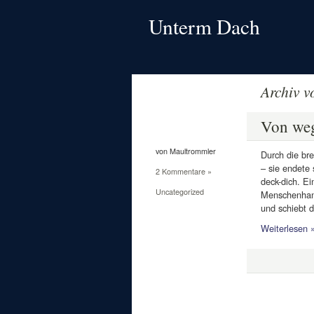
Unterm Dach
Archiv 
22
Mai
Von weg
2013
von Maultrommler
Durch die bre
– sie endete 
2 Kommentare »
deck-dich. Ei
Uncategorized
Menschenhand
und schiebt d
Weiterlesen 