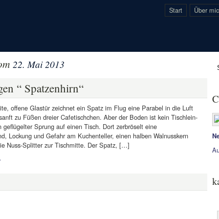
Start
Über mi
vom
22. Mai 2013
en “ Spatzenhirn“
C
ite, offene Glastür zeichnet ein Spatz im Flug eine Parabel in die Luft
sanft zu Füßen dreier Cafetischchen. Aber der Boden ist kein Tischlein-
n geflügelter Sprung auf einen Tisch. Dort zerbröselt eine
, Lockung und Gefahr am Kuchenteller, einen halben Walnusskern
Ne
ie Nuss-Splitter zur Tischmitte. Der Spatz, […]
Au
»
k