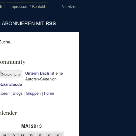
ch
Impressum / Kontakt
Anmelden
ABONNIEREN MIT
RSS
ommunity
ist eine
Unterm Dach
Autoren-Seite von
tzkritzler.de
toren
|
Blogs
|
Gruppen
|
Foren
alender
MAI 2013
M
D
M
D
F
S
S