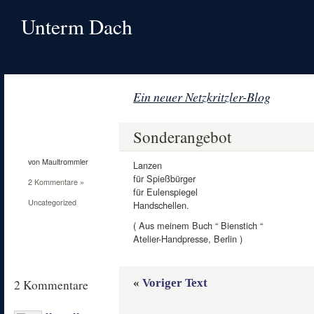
Unterm Dach
Ein neuer Netzkritzler-Blog
22
März
Sonderangebot
2014
von Maultrommler
Lanzen
für Spießbürger
2 Kommentare »
für Eulenspiegel
Uncategorized
Handschellen.
( Aus meinem Buch “ Bienstich “
Atelier-Handpresse, Berlin )
«
Voriger Text
2 Kommentare