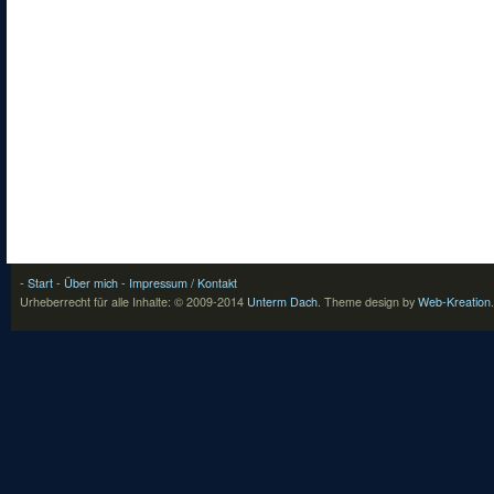
- Start
- Über mich
- Impressum / Kontakt
Urheberrecht für alle Inhalte: © 2009-2014
Unterm Dach
.
Theme design by
Web-Kreation
.