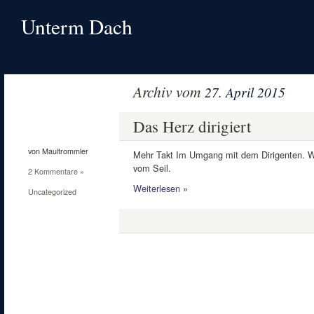
Unterm Dach
Archiv vom
27. April 2015
27
Apr.
Das Herz dirigiert
2015
von Maultrommler
Mehr Takt Im Umgang mit dem Dirigenten. Wen
vom Seil.
2 Kommentare »
Weiterlesen »
Uncategorized