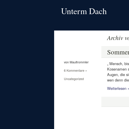
Unterm Dach
Archiv 
8
Juni
Somme
2015
von Maultrommler
„ Mensch, bis
Kosenamen sin
6 Kommentare »
Augen, die si
Uncategorized
wen denn die
Weiterlesen 