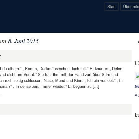
Start
Über mi
vom
8. Juni 2015
r
C
t du albern.“ „ Komm, Duckmäuserchen, lach mit.“ Er knurrte: „ Deine
d dicht am Verrat.“ Sie fuhr ihm mit der Hand zart über Stirn und
ch rechtzeitig schlossen, Nase, Mund und Kinn. „ Ich bin verliebt.“ „ In
smal?“ „ In denselben, immer wieder.“ Er begann zu […]
Ne
»
Au
k