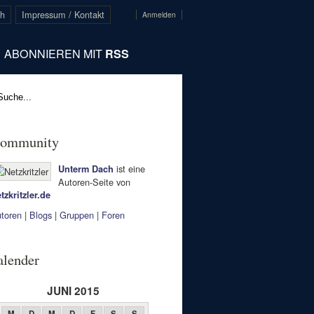
ch
Impressum / Kontakt
Anmelden
ABONNIEREN MIT
RSS
ommunity
ist eine
Unterm Dach
Autoren-Seite von
tzkritzler.de
toren
|
Blogs
|
Gruppen
|
Foren
alender
JUNI 2015
M
D
M
D
F
S
S