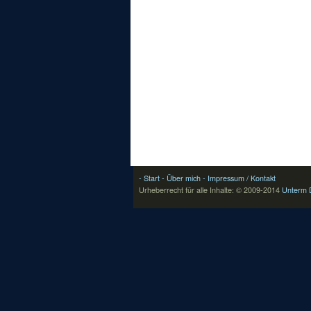
- Start
- Über mich
- Impressum / Kontakt
Urheberrecht für alle Inhalte: © 2009-2014
Unterm 