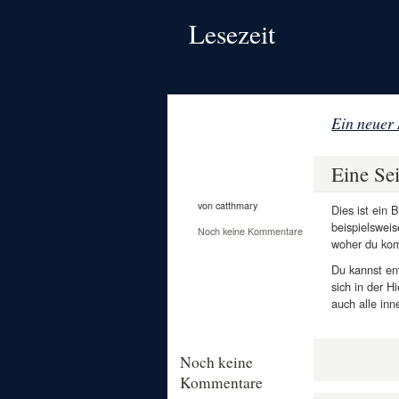
Lesezeit
Ein neuer 
31
Jan.
Eine Sei
2011
von catthmary
Dies ist ein 
beispielsweis
Noch keine Kommentare
woher du ko
Du kannst ent
sich in der H
auch alle in
Noch keine
Kommentare