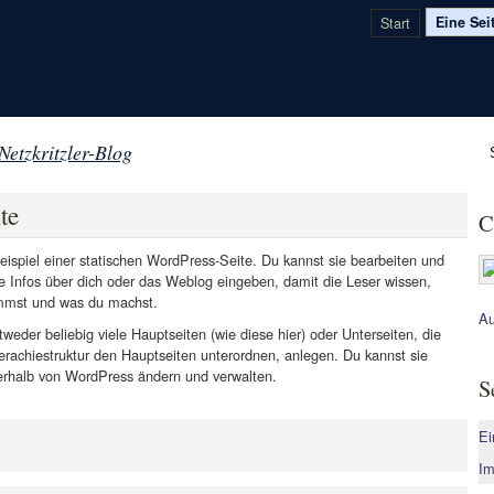
Start
Eine Sei
Netzkritzler-Blog
te
C
Beispiel einer statischen WordPress-Seite. Du kannst sie bearbeiten und
e Infos über dich oder das Weblog eingeben, damit die Leser wissen,
mmst und was du machst.
Au
weder beliebig viele Hauptseiten (wie diese hier) oder Unterseiten, die
ierachiestruktur den Hauptseiten unterordnen, anlegen. Du kannst sie
nerhalb von WordPress ändern und verwalten.
S
Ei
Im