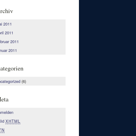
rchiv
i 2011
ril 2011
bruar 2011
nuar 2011
ategorien
categorized
(6)
eta
nmelden
lid
XHTML
FN