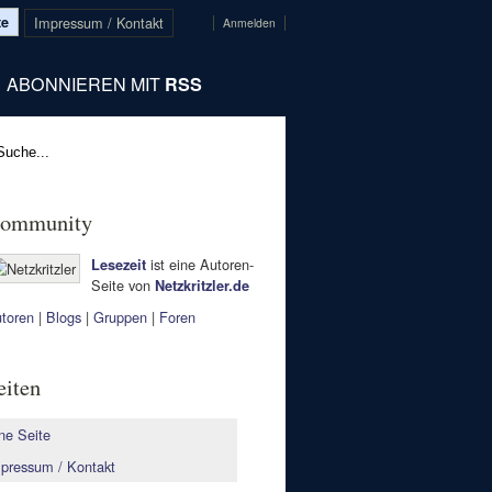
te
Impressum / Kontakt
Anmelden
ABONNIEREN MIT
RSS
ommunity
ist eine Autoren-
Lesezeit
Seite von
Netzkritzler.de
toren
|
Blogs
|
Gruppen
|
Foren
eiten
ne Seite
pressum / Kontakt