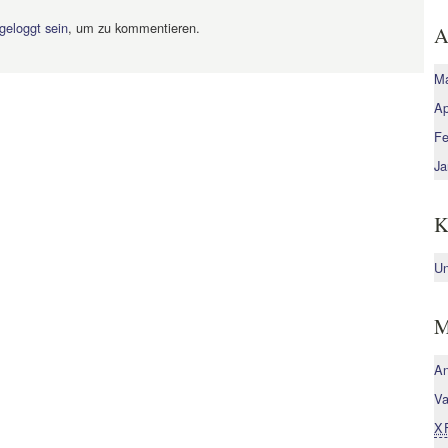
geloggt sein
, um zu kommentieren.
A
Ma
Ap
Fe
Ja
K
Un
M
A
Va
X