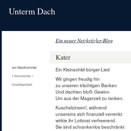
Unterm Dach
Ein neuer Netzkritzler-Blog
16
Juli
Kater
2012
von Maultrommler
Ein Kleinschild-bürger-Lied
1 Kommentar »
Wir gingen freudig hin
zu unseren trächtigen Banken
Uncategorized
Und dachten bloß: Gewinn
Um aus der Magerzeit zu ranken.
Kuschelzinsen!, während
unsereins sich finanziell verrenkt
wirkte ihr Lottorat verheerend.
Sie sind schrankenlos beschränkt