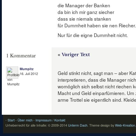
die Manager der Banken
da bin ich mir ganz siecher
dass sie niemals stanken
für Dummheit haben sie nen Riecher.
Nur für die eigne Dummheit nicht.
«
Voriger Text
1 Kommentar
Mumpitz
Geld stinkt nicht, sagt man – aber K
16. Juli 2012
interpretieren, dass die Manager nic
womöglich sich selbst nicht riechen 
Macht und Geld einparfümieren. Um 
arme Trottel sie eigentlich sind. Kle
- Start
- Über mich
- Impressum / Kontakt
Urheberrecht für alle Inhalte: © 2009-2014
Unterm Dach
.
Theme design by
Web-Kreation
.