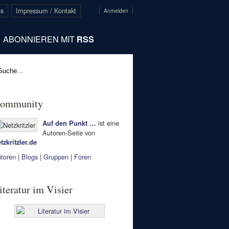
ns
Impressum / Kontakt
Anmelden
ABONNIEREN MIT
RSS
ommunity
ist eine
Auf den Punkt …
Autoren-Seite von
tzkritzler.de
toren
|
Blogs
|
Gruppen
|
Foren
iteratur im Visier