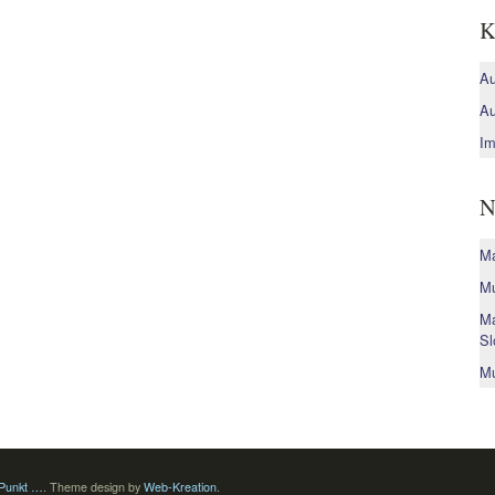
K
Au
Au
Im
N
Ma
Mu
Ma
Sl
Mu
 Punkt …
.
Theme design by
Web-Kreation
.