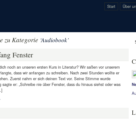
Start
Über u
te zu Kategorie
‘Audiobook’
ang Fenster
C
dich noch an unseren ersten Kurs in Literatur? Wir saßen vor unserem
rlangte, dass wir anfangen zu schreiben. Nach zwei Stunden wollte er
ehen. Zuerst nahm er sich deinen Text vor. Seine Stimme wurde
g sagte er: „Schreibe nie über Fenster, dass du hinaus siehst oder was
Ne
…]
Au
»
L