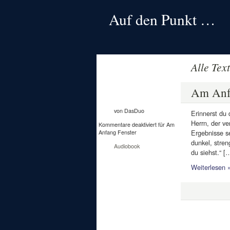
Auf den Punkt …
Alle Tex
24
Nov.
Am Anf
2013
von DasDuo
Erinnerst du 
Herrn, der ve
Kommentare deaktiviert
für Am
Ergebnisse s
Anfang Fenster
dunkel, stren
Audiobook
du siehst.“ [
Weiterlesen 