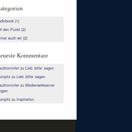
ategorien
diobook
(1)
f den Punkt
(2)
mer auch wir
(2)
eueste Kommentare
ultrommler
zu
Lieb ‚bitte‘ sagen
mpitz
zu
Lieb ‚bitte‘ sagen
ultrommler
zu
Medienwirksamer
ogan
mpitz
zu
Inspiration