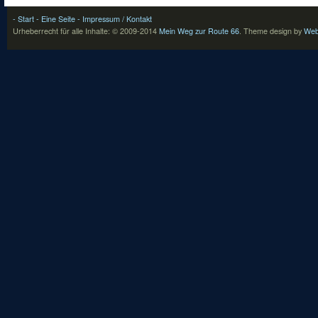
- Start
- Eine Seite
- Impressum / Kontakt
Urheberrecht für alle Inhalte: © 2009-2014
Mein Weg zur Route 66
.
Theme design by
Web