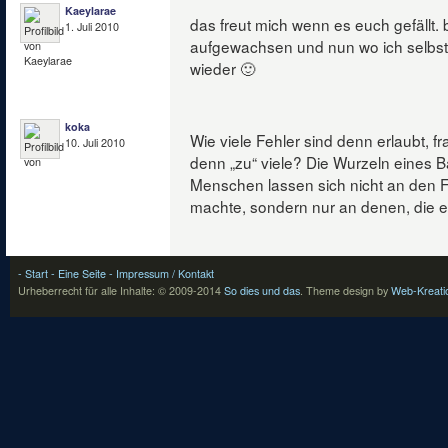
Kaeylarae
das freut mich wenn es euch gefällt. 
1. Juli 2010
aufgewachsen und nun wo ich selbst
wieder 🙂
koka
Wie viele Fehler sind denn erlaubt, fr
10. Juli 2010
denn „zu“ viele? Die Wurzeln eines 
Menschen lassen sich nicht an den F
machte, sondern nur an denen, die er
- Start
- Eine Seite
- Impressum / Kontakt
Urheberrecht für alle Inhalte: © 2009-2014
So dies und das
.
Theme design by
Web-Kreati