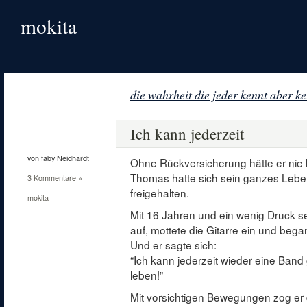
mokita
die wahrheit die jeder kennt aber ke
29
Apr.
Ich kann jederzeit
2011
von faby Neidhardt
Ohne Rückversicherung hätte er nie
Thomas hatte sich sein ganzes Lebe
3 Kommentare »
freigehalten.
mokita
Mit 16 Jahren und ein wenig Druck se
auf, mottete die Gitarre ein und beg
Und er sagte sich:
“Ich kann jederzeit wieder eine Ban
leben!”
Mit vorsichtigen Bewegungen zog er