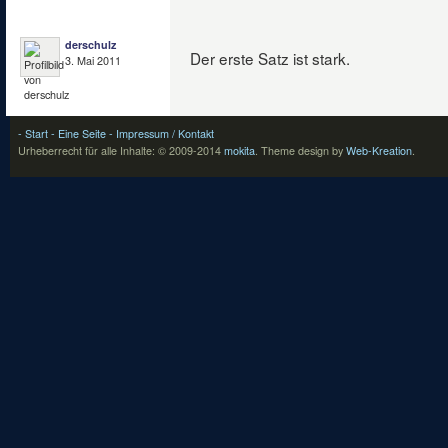
derschulz
Der erste Satz ist stark.
3. Mai 2011
- Start
- Eine Seite
- Impressum / Kontakt
Urheberrecht für alle Inhalte: © 2009-2014
mokita
.
Theme design by
Web-Kreation
.