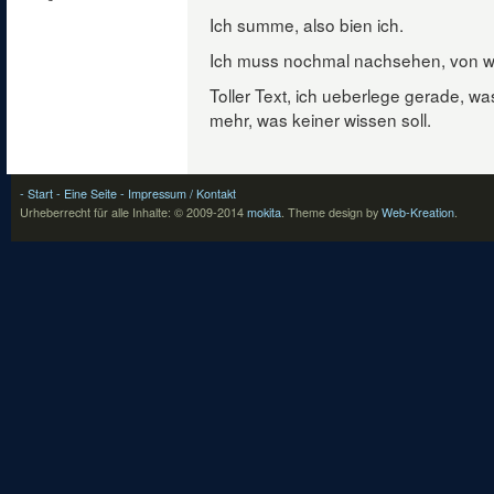
Ich summe, also bien ich.
Ich muss nochmal nachsehen, von w
Toller Text, ich ueberlege gerade, w
mehr, was keiner wissen soll.
- Start
- Eine Seite
- Impressum / Kontakt
Urheberrecht für alle Inhalte: © 2009-2014
mokita
.
Theme design by
Web-Kreation
.