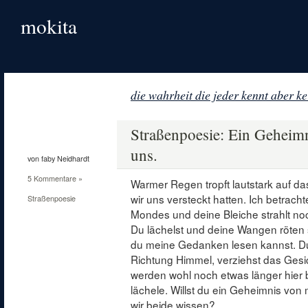
mokita
die wahrheit die jeder kennt aber ke
27
Aug.
Straßenpoesie: Ein Geheimni
2011
uns.
von faby Neidhardt
5 Kommentare »
Warmer Regen tropft lautstark auf da
wir uns versteckt hatten. Ich betracht
Straßenpoesie
Mondes und deine Bleiche strahlt no
Du lächelst und deine Wangen röten 
du meine Gedanken lesen kannst. Du 
Richtung Himmel, verziehst das Gesic
werden wohl noch etwas länger hier b
lächele. Willst du ein Geheimnis von
wir beide wissen?