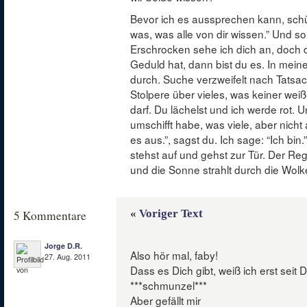
Bevor ich es aussprechen kann, schüt
was, was alle von dir wissen.” Und s
Erschrocken sehe ich dich an, doch
Geduld hat, dann bist du es. In mei
durch. Suche verzweifelt nach Tatsa
Stolpere über vieles, was keiner wei
darf. Du lächelst und ich werde rot. 
umschifft habe, was viele, aber nicht a
es aus.”, sagst du. Ich sage: “Ich bin.”
stehst auf und gehst zur Tür. Der Rege
und die Sonne strahlt durch die Wolken
«
Voriger Text
5 Kommentare
Jorge D.R.
Also hör mal, faby!
27. Aug. 2011
Dass es Dich gibt, weiß ich erst seit 
***schmunzel***
Aber gefällt mir