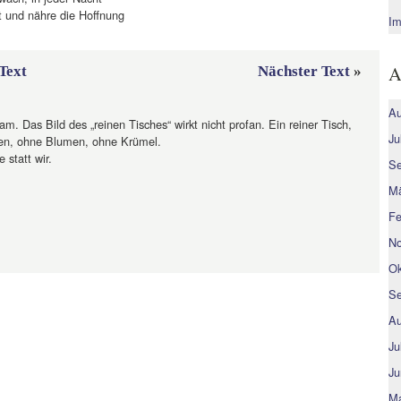
t und nähre die Hoffnung
Im
A
Text
Nächster Text
»
Au
am. Das Bild des „reinen Tisches“ wirkt nicht profan. Ein reiner Tisch,
Ju
en, ohne Blumen, ohne Krümel.
e statt wir.
Se
Mä
Fe
No
Ok
Se
Au
Ju
Ju
Ma