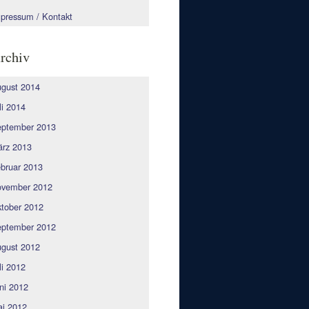
pressum / Kontakt
rchiv
gust 2014
li 2014
ptember 2013
rz 2013
bruar 2013
vember 2012
tober 2012
ptember 2012
gust 2012
li 2012
ni 2012
i 2012