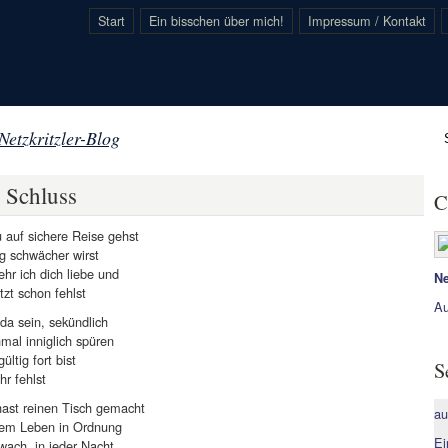
Start
Ein bisschen über mich!
Impressum / Kontakt
Netzkritzler-Blog
 Schluss
C
 auf sichere Reise gehst
g schwächer wirst
hr ich dich liebe und
Ne
tzt schon fehlst
Au
 da sein, sekündlich
mal inniglich spüren
ltig fort bist
S
r fehlst
hast reinen Tisch gemacht
au
dem Leben in Ordnung
Ei
wach, in jeder Nacht