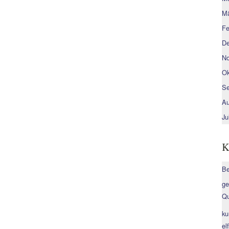
Mä
Fe
De
No
Ok
Se
Au
Ju
K
Be
ge
Qu
ku
el