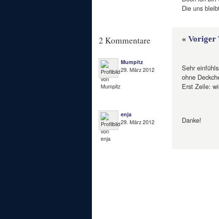
Die uns bleib
«
Voriger 
2 Kommentare
Mumpitz
Sehr einfühls
29. März 2012
ohne Deckch
Erst Zeile: wi
enja
Danke!
29. März 2012