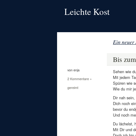
Leichte Kost
Ein neuer 
28
März
Bis zum
2012
von enja
Sehen wie du
Mit jedem Ta
2 Kommentare »
Spüren wie se
gereimt
Wie du mir je
Dir nah sein,
Dich noch ein
bevor du endgü
Und noch meh
Du lächelst, 
Mit Dir und 
Doch ich bin 