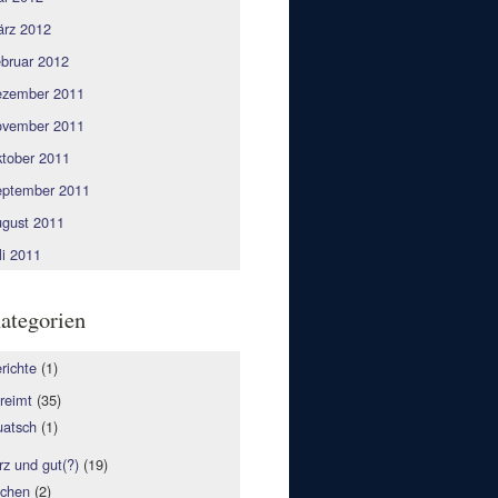
rz 2012
bruar 2012
zember 2011
vember 2011
tober 2011
ptember 2011
gust 2011
li 2011
ategorien
richte
(1)
reimt
(35)
atsch
(1)
rz und gut(?)
(19)
fchen
(2)