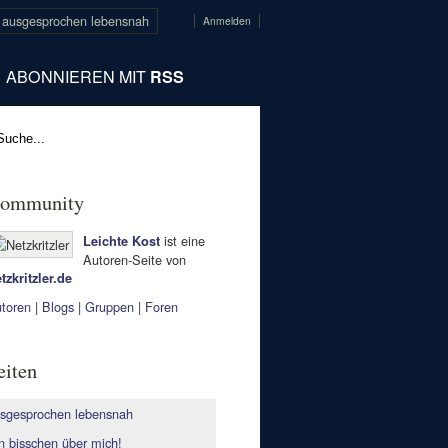
ausgesprochen lebensnah
Anmelden
ABONNIEREN MIT
RSS
ommunity
ist eine
Leichte Kost
Autoren-Seite von
tzkritzler.de
toren
|
Blogs
|
Gruppen
|
Foren
eiten
sgesprochen lebensnah
n bisschen über mich!