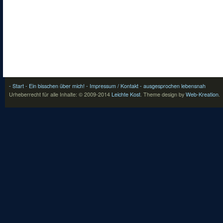
- Start
- Ein bisschen über mich!
- Impressum / Kontakt
- ausgesprochen lebensnah
Urheberrecht für alle Inhalte: © 2009-2014
Leichte Kost
.
Theme design by
Web-Kreation
.