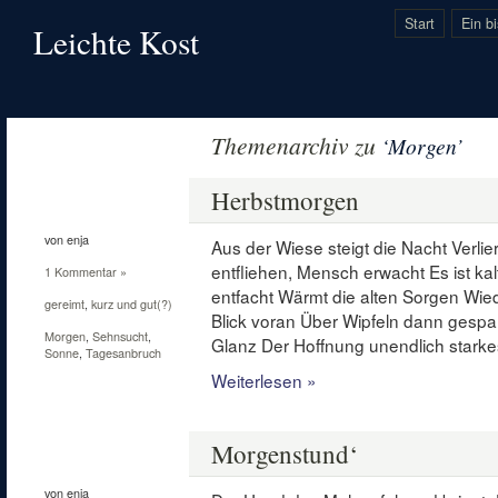
Start
Ein b
Leichte Kost
Themenarchiv zu
‘Morgen’
1
Okt.
Herbstmorgen
2012
von enja
Aus der Wiese steigt die Nacht Verli
entfliehen, Mensch erwacht Es ist ka
1 Kommentar »
entfacht Wärmt die alten Sorgen Wied
gereimt
,
kurz und gut(?)
Blick voran Über Wipfeln dann gesp
Morgen
,
Sehnsucht
,
Glanz Der Hoffnung unendlich stark
Sonne
,
Tagesanbruch
Weiterlesen »
13
Juni
Morgenstund‘
2012
von enja