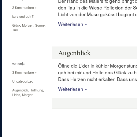
Der Hand des Malers folgend bringt 
den Tau in die Wiese Reflexion der 
2 Kommentare »
Licht von der Muse geküsst beginnt 
kurz und gut(?)
Weiterlesen »
Glück
,
Morgen
,
Sonne
,
Tau
24
Mai
Augenblick
2012
von enja
Öffne die Lider In kühler Morgenstun
nah bei mir und Hoffe das Glück zu h
3 Kommentare »
Dass Herzen nicht erkalten Dass unse
Uncategorized
Weiterlesen »
Augenblick
,
Hoffnung
,
Liebe
,
Morgen