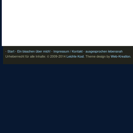
- Start
- Ein bisschen über mich!
- Impressum / Kontakt
- ausgesprochen lebensnah
Urheberrecht für alle Inhalte: © 2009-2014
Leichte Kost
.
Theme design by
Web-Kreation
.