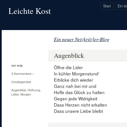
Start
Ein b
Leichte Kost
Ein neuer Netzkritzler-Blog
24
Mai
Augenblick
2012
von enja
Öffne die Lider
In kühler Morgenstund‘
3 Kommentare »
Erblicke dich wieder
Uncategorized
Ganz nah bei mir und
Augenblick
,
Hoffnung
,
Hoffe das Glück zu halten
Liebe
,
Morgen
Gegen jede Widrigkeit
Dass Herzen nicht erkalten
Dass unsere Liebe bleibt