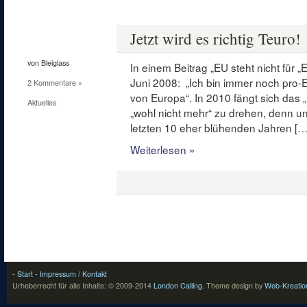
12
Feb.
Jetzt wird es richtig Teuro!
2010
von Bleiglass
In einem Beitrag „EU steht nicht für „
Juni 2008: „Ich bin immer noch pro-E
2 Kommentare »
von Europa“. In 2010 fängt sich das 
Aktuelles
„wohl nicht mehr“ zu drehen, denn un
letzten 10 eher blühenden Jahren […
Weiterlesen »
- Start
- Impressum / Kontakt
Urheberrecht für alle Inhalte: © 2009-2014
London Calling
.
Theme design by
Web-Kreatio