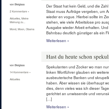
von Bleiglass
Der Staat hat kein Geld, und die Zahl 
Staat muss Aufträge vergeben, um Arb
2 Kommentare »
wieder en vogue. Hierbei sollte im Z
Aktuelles
,
Meine
stehen, wie viele Arbeitslose pro a
Meinung zu...
Ausgabe wieder Arbeit erhalten. Und
Mond
,
Moon
,
Obama
Bahnbau deutlich günstiger als ein F
Weiterlesen »
9
März
Hast du heute schon spekul
2010
von Bleiglass
Spekulanten und Zocker wo man nur 
linken Wortführer glauben ein weite
14 Kommentare »
ausbeuterische Banken und skrupell
Aktuelles
haben. Aber wissen sie überhaupt wo
dies, denn vieles was ich dieser Tage
gerichtet an unwissende und verunsic
[…]
Weiterlesen »