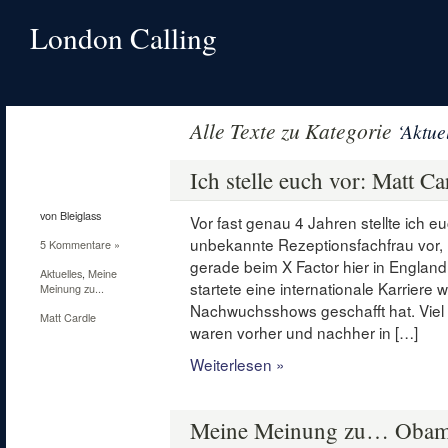
London Calling
Alle Texte zu Kategorie
‘Aktue
22
Okt.
Ich stelle euch vor: Matt Ca
2010
von Bleiglass
Vor fast genau 4 Jahren stellte ich 
unbekannte Rezeptionsfachfrau vor,
5 Kommentare »
gerade beim X Factor hier in England
Aktuelles
,
Meine
startete eine internationale Karriere 
Meinung zu...
Nachwuchsshows geschafft hat. Viel
Matt Cardle
waren vorher und nachher in […]
Weiterlesen »
14
März
Meine Meinung zu… Obam
2010