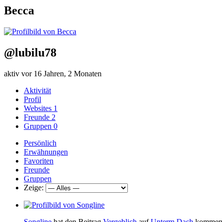
Becca
@lubilu78
aktiv vor 16 Jahren, 2 Monaten
Aktivität
Profil
Websites
1
Freunde
2
Gruppen
0
Persönlich
Erwähnungen
Favoriten
Freunde
Gruppen
Zeige:
Songline
hat den Beitrag
Vergeblich
auf
Unterm Dach
komment