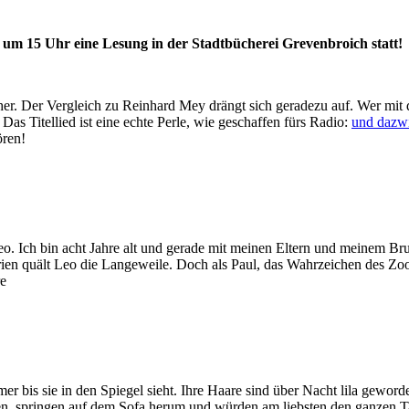
um 15 Uhr eine Lesung in der Stadtbücherei Grevenbroich statt!
her. Der Vergleich zu Reinhard Mey drängt sich geradezu auf. Wer mit 
as Titellied ist eine echte Perle, wie geschaffen fürs Radio:
und dazw
ören!
. Ich bin acht Jahre alt und gerade mit meinen Eltern und meinem Brud
ferien quält Leo die Langeweile. Doch als Paul, das Wahrzeichen des Z
re
er bis sie in den Spiegel sieht. Ihre Haare sind über Nacht lila geword
eien, springen auf dem Sofa herum und würden am liebsten den ganzen 