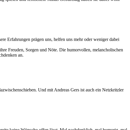
sere Erfahrungen prägen uns, helfen uns mehr oder weniger dabei
n ihre Freuden, Sorgen und Nöte. Die humorvollen, melancholischen
achdenken an.
dazwischenschieben. Und mit Andreas Gers ist auch ein Netzkritzler
reite keine Wünsche offen lässt. Mal nachdenklich, mal humorig, mal