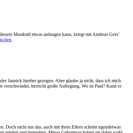
diesem Musikstil etwas anfangen kann, kriegt mit Andreas Gers’
ischen
er Jannick hierher gezogen. Aber glaube ja nicht, dass ich mich
oos verschwindet, herrscht große Aufregung. Wo ist Paul? Kann er
en. Doch nicht nur das, auch mit ihren Eltern scheint irgendetwas
Tag spielen und fernsehen. Minas Geburtstag haben sie dabei wohl