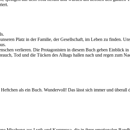
iert.
ls.
nseren Platz in der Familie, der Gesellschaft, im Leben zu finden. Un
aus.
menschen verlieren. Die Protagonisten in diesem Buch geben Einblick i
sbrauch, Tod und die Tücken des Alltags hallen nach und regen zum N
 Heftchen als ein Buch. Wundervoll! Das lässt sich immer und überall 
ene Mischung aus Lyrik und Kurzprosa, die in ihrer emotionalen Bandb