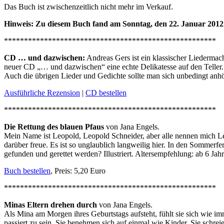
Das Buch ist zwischenzeitlich nicht mehr im Verkauf.
Hinweis: Zu diesem Buch fand am Sonntag, den 22. Januar 2012 
*****************************************************
CD … und dazwischen:
Andreas Gers ist ein klassischer Liedermac
neuer CD „… und dazwischen“ eine echte Delikatesse auf den Teller. D
Auch die übrigen Lieder und Gedichte sollte man sich unbedingt anh
Ausführliche Rezension
|
CD bestellen
*****************************************************
Die Rettung des blauen Pfaus
von Jana Engels.
Mein Name ist Leopold, Leopold Schneider, aber alle nennen mich Leo
darüber freue. Es ist so unglaublich langweilig hier. In den Sommer
gefunden und gerettet werden? Illustriert. Altersempfehlung: ab 6 Jah
Buch bestellen
, Preis: 5,20 Euro
*****************************************************
Minas Eltern drehen durch
von Jana Engels.
Als Mina am Morgen ihres Geburtstags aufsteht, fühlt sie sich wie imm
passiert zu sein. Sie benehmen sich auf einmal wie Kinder. Sie schr