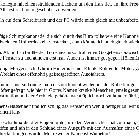
ngskollegin mit einem strahlenden Lächeln um den Hals fiel, um ihre
Alltagstrott hinein geschubst zu werden.
ln auf dem Schreibtisch und der PC würde mich gleich mit unbearbeit
ftige Schimpfkanonade, die sich durch das Büro rollte wie eine Kanone
ndwelchen Ordnerdeckeln verstecken, dann könnte ich auch gleich wied
in. Ab und zu brüllte der Ton eines unkontrollierten Gasgebens dazwi
le Fenster zu und atmeten erst mal. Atmen ist immer gut gegen Höllenlä
g so ging. Morgens acht Uhr im Hinterhof einer Klinik. Röhrender Mot
fahrt eines offenohrig geistesgestörten Autofahrers.
 in mir und so konnte mich das noch nicht weiter aus der Ruhe bringen.
öfter gefragt, wie hier in Gottes Namen kranke Menschen jemals gesun
ruktion und der Architekt gehörte nachträglich noch zu hundertjähriger
r Gelassenheit und ich schlug das Fenster ein wenig heftiger zu. Mit k
oment lang.
eschallung die drei Etagen runter, um den Verursacher mal zu fragen, 
fen und sah in den Schlund eines Auspuffs mit den Ausmaßen eines Of
trecke bringen würde. Mein zweiter Name ist Winnetou!