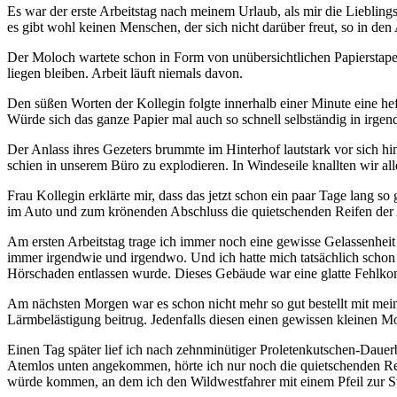
Es war der erste Arbeitstag nach meinem Urlaub, als mir die Liebli
es gibt wohl keinen Menschen, der sich nicht darüber freut, so in den 
Der Moloch wartete schon in Form von unübersichtlichen Papierstape
liegen bleiben. Arbeit läuft niemals davon.
Den süßen Worten der Kollegin folgte innerhalb einer Minute eine he
Würde sich das ganze Papier mal auch so schnell selbständig in irge
Der Anlass ihres Gezeters brummte im Hinterhof lautstark vor sich h
schien in unserem Büro zu explodieren. In Windeseile knallten wir al
Frau Kollegin erklärte mir, dass das jetzt schon ein paar Tage lan
im Auto und zum krönenden Abschluss die quietschenden Reifen der Ab
Am ersten Arbeitstag trage ich immer noch eine gewisse Gelassenheit
immer irgendwie und irgendwo. Und ich hatte mich tatsächlich schon 
Hörschaden entlassen wurde. Dieses Gebäude war eine glatte Fehlkonst
Am nächsten Morgen war es schon nicht mehr so gut bestellt mit meine
Lärmbelästigung beitrug. Jedenfalls diesen einen gewissen kleinen M
Einen Tag später lief ich nach zehnminütiger Proletenkutschen-Dauerb
Atemlos unten angekommen, hörte ich nur noch die quietschenden Rei
würde kommen, an dem ich den Wildwestfahrer mit einem Pfeil zur S