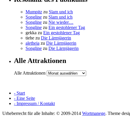
Mumpitz
zu
Slam und ich
Songline
zu
Slam und ich
Songline
zu
Nie wieder…
Songline
zu
Ein gestohlener Tag
gekka
zu
Ein gestohlener Tag
tiehe
zu
Die Lärmjägerin
aletheia
zu
Die Lärmjägerin
Songline
zu
Die Lärmjägerin
Alle Attraktionen
Alle Attraktionen
- Start
- Eine Seite
- Impressum / Kontakt
Urheberrecht für alle Inhalte: © 2009-2014
Wortmanege
.
Theme desi