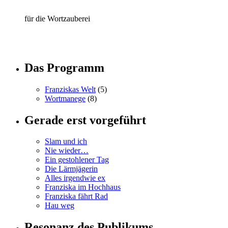
für die Wortzauberei
Das Programm
Franziskas Welt
(5)
Wortmanege
(8)
Gerade erst vorgeführt
Slam und ich
Nie wieder…
Ein gestohlener Tag
Die Lärmjägerin
Alles irgendwie ex
Franziska im Hochhaus
Franziska fährt Rad
Hau weg
Resonanz des Publikums