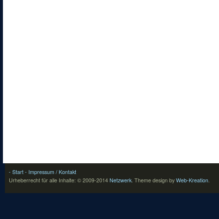
- Start
- Impressum / Kontakt
Urheberrecht für alle Inhalte: © 2009-2014
Netzwerk
.
Theme design by
Web-Kreation
.