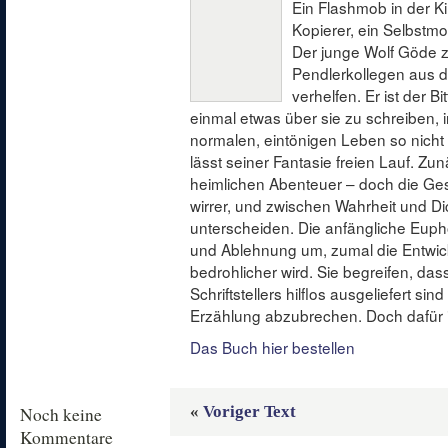
Ein Flashmob in der K
Kopierer, ein Selbstm
Der junge Wolf Göde zi
Pendlerkollegen aus d
verhelfen. Er ist der
einmal etwas über sie zu schreiben, 
normalen, eintönigen Leben so nicht 
lässt seiner Fantasie freien Lauf. Zu
heimlichen Abenteuer – doch die G
wirrer, und zwischen Wahrheit und D
unterscheiden. Die anfängliche Eupho
und Ablehnung um, zumal die Entwick
bedrohlicher wird. Sie begreifen, das
Schriftstellers hilflos ausgeliefert si
Erzählung abzubrechen. Doch dafür i
Das Buch hier bestellen
«
Voriger Text
Noch keine
Kommentare