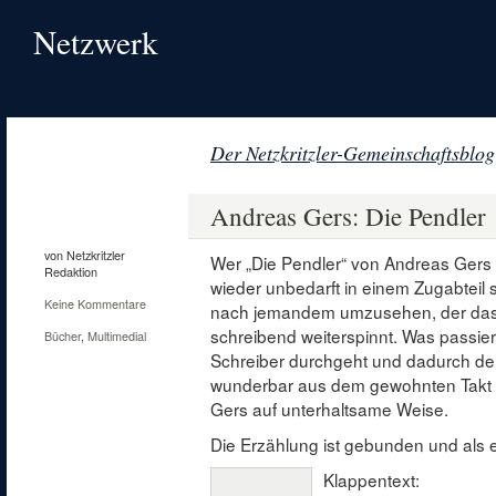
Netzwerk
Der Netzkritzler-Gemeinschaftsblog
5
Okt.
Andreas Gers: Die Pendler
2014
von Netzkritzler
Wer „Die Pendler“ von Andreas Gers g
Redaktion
wieder unbedarft in einem Zugabteil s
Keine Kommentare
nach jemandem umzusehen, der das 
schreibend weiterspinnt. Was passier
Bücher
,
Multimedial
Schreiber durchgeht und dadurch der
wunderbar aus dem gewohnten Takt g
Gers auf unterhaltsame Weise.
Die Erzählung ist gebunden und als e
Klappentext: