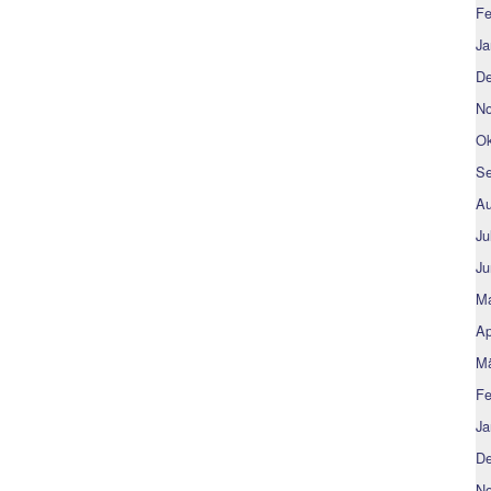
Fe
Ja
De
No
Ok
Se
Au
Ju
Ju
Ma
Ap
Mä
Fe
Ja
De
No