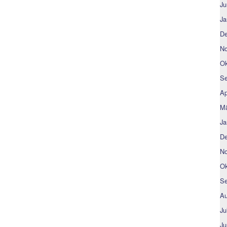
Ju
Ja
De
No
Ok
Se
Ap
Mä
Ja
De
No
Ok
Se
Au
Ju
Ju