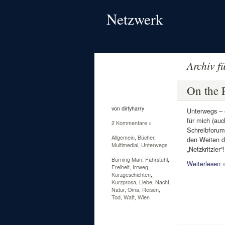
Netzwerk
Archiv f
24
Apr.
On the 
2011
von dirtyharry
Unterwegs – 
für mich (auc
2 Kommentare »
Schreibforum.
Allgemein
,
Bücher
,
den Weiten de
Multimedial
,
Unterwegs
„Netzkritzler
Burning Man
,
Fahrstuhl
,
Weiterlesen 
Freiheit
,
Irrweg
,
Kurzgeschichten
,
Kurzprosa
,
Liebe
,
Nacht
,
Natur
,
Oma
,
Reisen
,
Tod
,
Watt
,
Wien