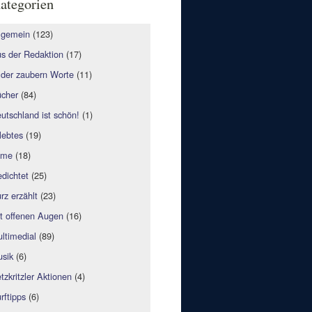
ategorien
lgemein
(123)
s der Redaktion
(17)
lder zaubern Worte
(11)
cher
(84)
utschland ist schön!
(1)
lebtes
(19)
lme
(18)
dichtet
(25)
rz erzählt
(23)
t offenen Augen
(16)
ltimedial
(89)
sik
(6)
tzkritzler Aktionen
(4)
rftipps
(6)