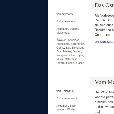
22
Apr.
Das Ost
2011
von dirtyharry
Als Vorlesep
Patricia Brig
1 Kommentar »
sie sich auch
Allgemein
,
Bücher
,
Resultat so a
Multimedial
Ostertexte u
Ägypten
,
Annoloch
,
Weiterlesen 
Anthologie
,
Beilengries
,
Comic
,
Eier
,
Elbverlag
,
Frau Merkel
,
Garten
,
Kurzgeschichten
,
Lyrik
,
Mucki
,
Osterhase
,
Ostern
,
Rasen
,
suchen
2
Apr.
Vom Mee
2011
von Rejeka117
Der Wind bli
war die perfe
2 Kommentare »
erschien das 
Allgemein
,
Bilder
und es wurde 
zaubern Worte
[…]