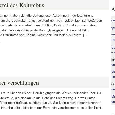
erei des Kolumbus
A
atinnen haben sich die Beilengrieser Autorinnen Inge Escher und
ge
l um die Buchkultur längst verdient gemacht, seit einiger Zeit betätigen
 noch als Herausgeberinnen. Löblich, löblich! Vor allem, wenn das
ge
usfällt wie der vorliegende Band „Aller guten Dinge sind DrEI:
nd Osterfotos von Regina Schleheck und vielen Autoren“. […]
we
Fr
»
So
– 
di
un
Mu
un
r verschlungen
di
un
es rauh über das Meer. Unruhig gingen die Wellen ineinander über. Es
Mu
kte Welle, die Noelani in die Tiefe des Meeres zog. So weit unten
un
Meer nicht tiefblau, sondern dunkel. Sie konnte nichts mehr erkennen
ihr unheimlich, bis sie in der Ferne ein verschwommenes helles Licht