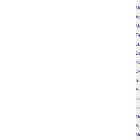
Ma
Ap
Mä
Fe
Ja
De
No
Ok
Se
Au
Ju
Ju
Ma
Ap
Mä