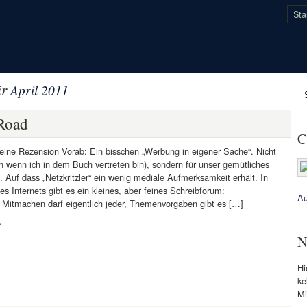
Sta
ür
April 2011
Road
C
eine Rezension Vorab: Ein bisschen „Werbung in eigener Sache“. Nicht
h wenn ich in dem Buch vertreten bin), sondern für unser gemütliches
 Auf dass „Netzkritzler“ ein wenig mediale Aufmerksamkeit erhält. In
s Internets gibt es ein kleines, aber feines Schreibforum:
Au
“! Mitmachen darf eigentlich jeder, Themenvorgaben gibt es […]
»
N
Hi
ke
Mi