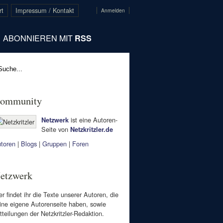
rt
Impressum / Kontakt
Anmelden
ABONNIEREN MIT
RSS
ommunity
ist eine Autoren-
Netzwerk
Seite von
Netzkritzler.de
toren
|
Blogs
|
Gruppen
|
Foren
etzwerk
er findet ihr die Texte unserer Autoren, die
ine eigene Autorenseite haben, sowie
tteilungen der Netzkritzler-Redaktion.