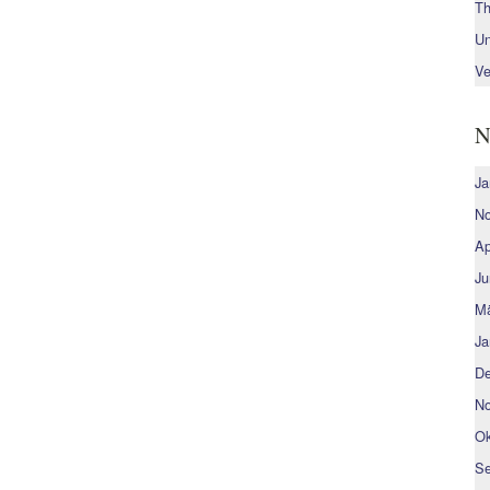
Th
Un
Ve
N
Ja
No
Ap
Ju
Mä
Ja
De
No
Ok
Se