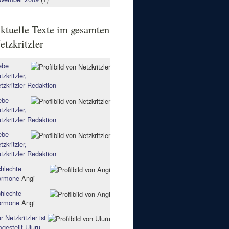
ktuelle Texte im gesamten
etzkritzler
ebe
tzkritzler,
tzkritzler Redaktion
ebe
tzkritzler,
tzkritzler Redaktion
ebe
tzkritzler,
tzkritzler Redaktion
hlechte
ormone
Angi
hlechte
ormone
Angi
r Netzkritzler ist
gestellt
Uluru