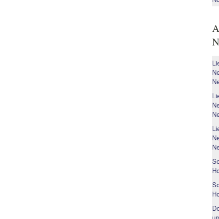
A
N
Li
Ne
Ne
Li
Ne
Ne
Li
Ne
Ne
Sc
H
Sc
H
De
um