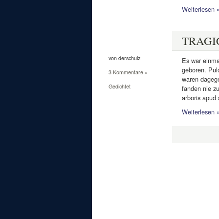
Weiterlesen 
1
Apr.
TRAGI
2011
von derschulz
Es war einma
geboren. Pul
3 Kommentare »
waren dagege
Gedichtet
fanden nie z
arboris apud 
Weiterlesen 