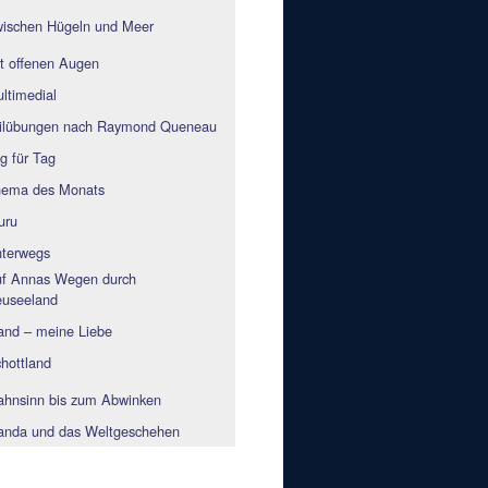
ischen Hügeln und Meer
t offenen Augen
ltimedial
ilübungen nach Raymond Queneau
g für Tag
ema des Monats
uru
terwegs
f Annas Wegen durch
useeland
land – meine Liebe
hottland
hnsinn bis zum Abwinken
nda und das Weltgeschehen