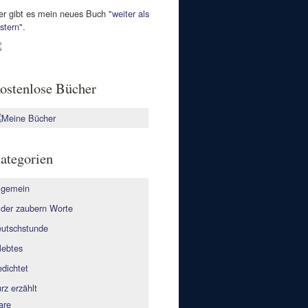
er gibt es mein neues Buch
"weiter als
stern"
.
ostenlose Bücher
ategorien
lgemein
lder zaubern Worte
utschstunde
lebtes
dichtet
rz erzählt
are