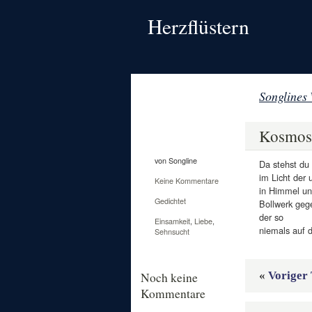
Herzflüstern
Songlines
14
Okt.
Kosmos
2012
von Songline
Da stehst du
im Licht der 
Keine Kommentare
in Himmel un
Gedichtet
Bollwerk geg
der so
Einsamkeit
,
Liebe
,
niemals auf d
Sehnsucht
«
Voriger 
Noch keine
Kommentare