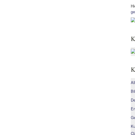
Hi
ge
K
K
Al
Bi
De
Er
Ge
Ku
Cl