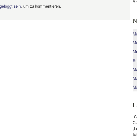
Vi
geloggt sein
, um zu kommentieren.
N
Ma
Ma
Ma
So
Ma
Ma
Ma
L
„C
Cl
„L
Ic