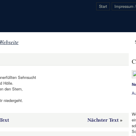
Start
Impressum /
 Webseite
C
unerfüllten Sehnsucht
d Hölle.
Ne
en den Stern,
Au
ir niedergeht.
We
ei
Text
Nächster Text
»
sc
So