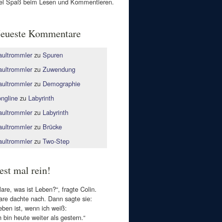
el Spaß beim Lesen und Kommentieren.
eueste Kommentare
ultrommler
zu
Spuren
ultrommler
zu
Zuwendung
ultrommler
zu
Demographie
ngline
zu
Labyrinth
ultrommler
zu
Labyrinth
ultrommler
zu
Brücke
ultrommler
zu
Two-Step
est mal rein!
lare, was ist Leben?“, fragte Colin.
are dachte nach. Dann sagte sie:
eben ist, wenn ich weiß:
h bin heute weiter als gestern.“