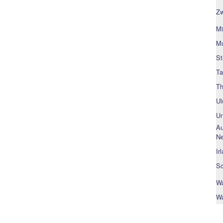
Zw
Mi
Mu
St
Ta
Th
Ul
Un
Au
Ne
Ir
Sc
Wa
Wa