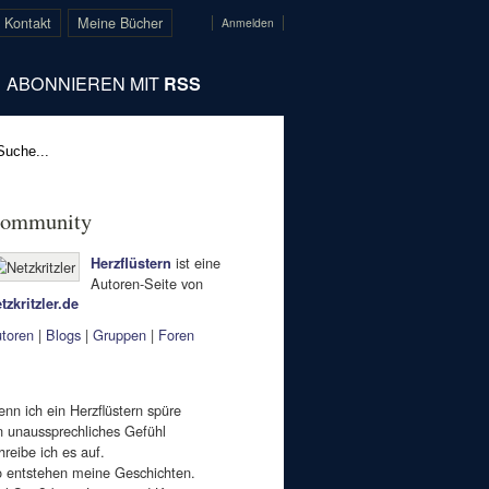
 Kontakt
Meine Bücher
Anmelden
ABONNIEREN MIT
RSS
ommunity
ist eine
Herzflüstern
Autoren-Seite von
tzkritzler.de
toren
|
Blogs
|
Gruppen
|
Foren
nn ich ein Herzflüstern spüre
n unaussprechliches Gefühl
hreibe ich es auf.
 entstehen meine Geschichten.