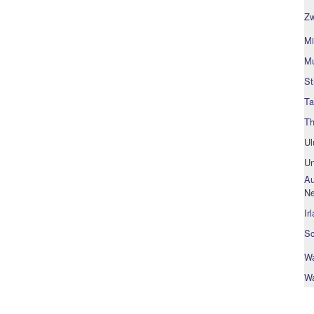
Zw
Mi
Mu
St
Ta
Th
Ul
Un
Au
Ne
Ir
Sc
Wa
Wa