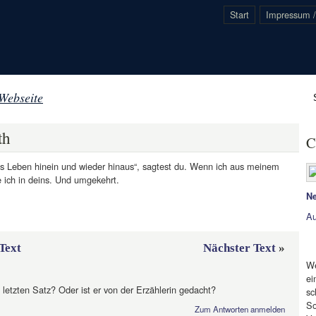
Start
Impressum /
 Webseite
th
C
ns Leben hinein und wieder hinaus“, sagtest du. Wenn ich aus meinem
ich in deins. Und umgekehrt.
Ne
Au
Text
Nächster Text
»
We
ei
letzten Satz? Oder ist er von der Erzählerin gedacht?
sc
So
Zum Antworten anmelden