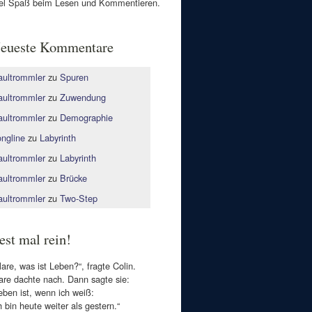
el Spaß beim Lesen und Kommentieren.
eueste Kommentare
ultrommler
zu
Spuren
ultrommler
zu
Zuwendung
ultrommler
zu
Demographie
ngline
zu
Labyrinth
ultrommler
zu
Labyrinth
ultrommler
zu
Brücke
ultrommler
zu
Two-Step
est mal rein!
lare, was ist Leben?“, fragte Colin.
are dachte nach. Dann sagte sie:
eben ist, wenn ich weiß:
h bin heute weiter als gestern.“