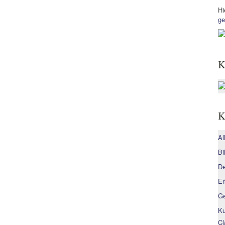
Hi
ge
K
K
Al
Bi
De
Er
Ge
Ku
Cl