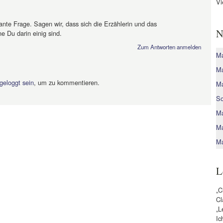
Vi
ante Frage. Sagen wir, dass sich die Erzählerin und das
N
e Du darin einig sind.
Zum Antworten anmelden
Ma
Ma
geloggt sein
, um zu kommentieren.
Ma
So
Ma
Ma
Ma
L
„C
Cl
„L
Ic