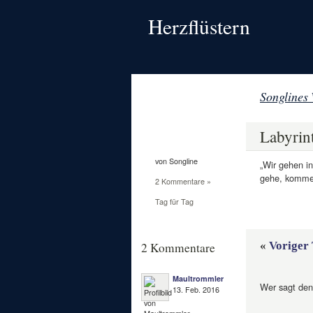
Herzflüstern
Songlines
13
Feb.
Labyrin
2016
von Songline
„Wir gehen i
gehe, komme 
2 Kommentare »
Tag für Tag
«
Voriger 
2 Kommentare
Maultrommler
Wer sagt den 
13. Feb. 2016