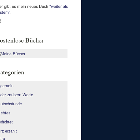
er gibt es mein neues Buch
"weiter als
stern"
.
ostenlose Bücher
ategorien
lgemein
lder zaubern Worte
utschstunde
lebtes
dichtet
rz erzählt
are