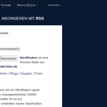
 Kontakt
Meine Bücher
Anmelden
ABONNIEREN MIT
RSS
ommunity
ist eine
Herzflüstern
Autoren-Seite von
tzkritzler.de
toren
|
Blogs
|
Gruppen
|
Foren
nn ich ein Herzflüstern spüre
n unaussprechliches Gefühl
hreibe ich es auf.
 entstehen meine Geschichten.