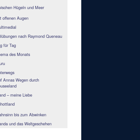
ischen Hügeln und Meer
t offenen Augen
ltimedial
ilübungen nach Raymond Queneau
g für Tag
ema des Monats
uru
terwegs
f Annas Wegen durch
useeland
land – meine Liebe
hottland
hnsinn bis zum Abwinken
nda und das Weltgeschehen