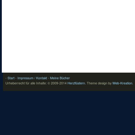
- Start
- Impressum / Kontakt
- Meine Bücher
Urheberrecht für alle Inhalte: © 2009-2014
Herzflüstern
.
Theme design by
Web-Kreation
.