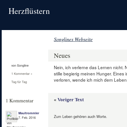
Herzflüstern
Songlines Webseite
7
Feb.
Neues
2016
von Songline
Nein, ich verlerne das Lernen nicht. 
stille begierig meinen Hunger. Eines 
1 Kommentar »
verloren, wende ich mich dem Leben
Tag für Tag
«
Voriger Text
1 Kommentar
Maultrommler
Zum Leben gehören auch Worte.
7. Feb. 2016