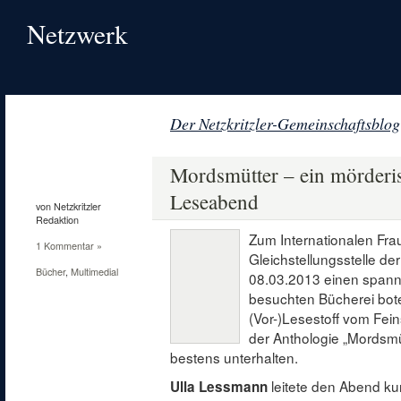
Netzwerk
Der Netzkritzler-Gemeinschaftsblog
10
März
Mordsmütter – ein mörderi
2013
Leseabend
von Netzkritzler
Redaktion
Zum Internationalen Fra
1 Kommentar »
Gleichstellungsstelle d
Bücher
,
Multimedial
08.03.2013 einen spann
besuchten Bücherei bote
(Vor-)Lesestoff vom Fei
der Anthologie „Mordsmü
bestens unterhalten.
leitete den Abend ku
Ulla Lessmann