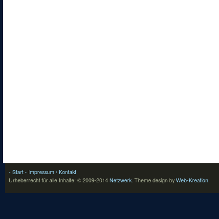
- Start
- Impressum / Kontakt
Urheberrecht für alle Inhalte: © 2009-2014
Netzwerk
.
Theme design by
Web-Kreation
.