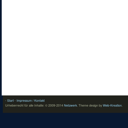
- Start
- Impressum / Kontakt
Urheberrecht für alle Inhalte: © 2009-2014
Netzwerk
.
Theme design by
Web-Kreation
.