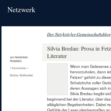
Netzwerk
Der Netzkritzler-Gemeinschaftsblog
14
Dez.
Silvia Bredau: Prosa in Fe
2014
Literatur
von Netzkritzler
Redaktion
Wenn man Gelesenes ve
1 Kommentar »
hervorzuholen, dann ist
Bücher
,
Multimedial
Fetzen“ gehört zu dies
Schatztruhe voller Ged
deren Aussagen sich in
Silvia Bredau begibt si
beginnend bei der Literatur, über d
alltäglichen Begebenheiten. Dabei re
Gefühle der Leser gleichermaßen an, f