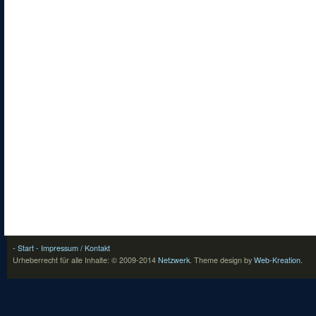
- Start
- Impressum / Kontakt
Urheberrecht für alle Inhalte: © 2009-2014
Netzwerk
.
Theme design by
Web-Kreation
.