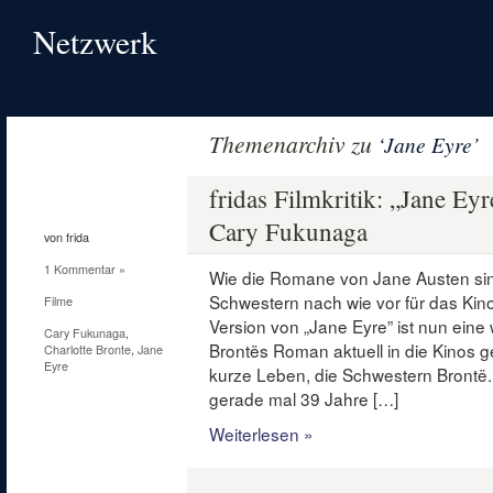
Netzwerk
Themenarchiv zu
‘Jane Eyre’
9
Dez.
fridas Filmkritik: „Jane Ey
2011
Cary Fukunaga
von frida
1 Kommentar »
Wie die Romane von Jane Austen sin
Schwestern nach wie vor für das Kino
Filme
Version von „Jane Eyre” ist nun eine 
Cary Fukunaga
,
Brontës Roman aktuell in die Kinos 
Charlotte Bronte
,
Jane
Eyre
kurze Leben, die Schwestern Brontë. 
gerade mal 39 Jahre […]
Weiterlesen »