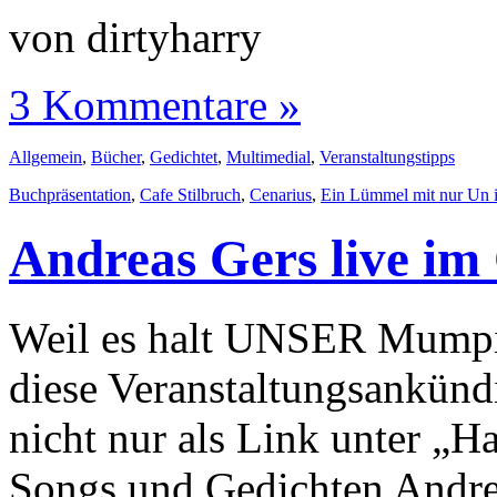
von dirtyharry
3 Kommentare »
Allgemein
,
Bücher
,
Gedichtet
,
Multimedial
,
Veranstaltungstipps
Buchpräsentation
,
Cafe Stilbruch
,
Cenarius
,
Ein Lümmel mit nur Un 
Andreas Gers live im
Weil es halt UNSER Mumpitz
diese Veranstaltungsankünd
nicht nur als Link unter „H
Songs und Gedichten Andrea