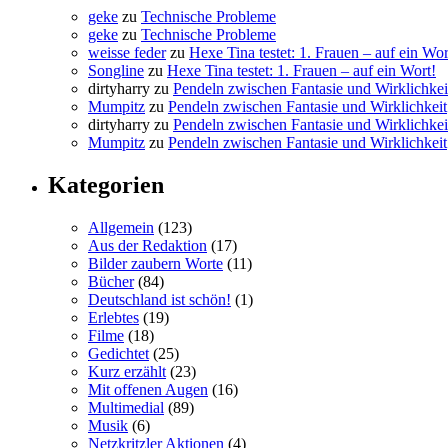
geke
zu
Technische Probleme
geke
zu
Technische Probleme
weisse feder
zu
Hexe Tina testet: 1. Frauen – auf ein Wor
Songline
zu
Hexe Tina testet: 1. Frauen – auf ein Wort!
dirtyharry
zu
Pendeln zwischen Fantasie und Wirklichkei
Mumpitz
zu
Pendeln zwischen Fantasie und Wirklichkeit
dirtyharry
zu
Pendeln zwischen Fantasie und Wirklichkei
Mumpitz
zu
Pendeln zwischen Fantasie und Wirklichkeit
Kategorien
Allgemein
(123)
Aus der Redaktion
(17)
Bilder zaubern Worte
(11)
Bücher
(84)
Deutschland ist schön!
(1)
Erlebtes
(19)
Filme
(18)
Gedichtet
(25)
Kurz erzählt
(23)
Mit offenen Augen
(16)
Multimedial
(89)
Musik
(6)
Netzkritzler Aktionen
(4)