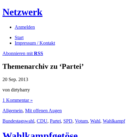
Netzwerk
Anmelden
Start
Impressum / Kontakt
Abonnieren mit
RSS
Themenarchiv zu
‘Partei’
20
Sep.
2013
von dirtyharry
1 Kommentar »
Allgemein
,
Mit offenen Augen
Bundestagswahl
,
CDU
,
Partei
,
SPD
,
Votum
,
Wahl
,
Wahlkampf
Wahlkampfgetöse