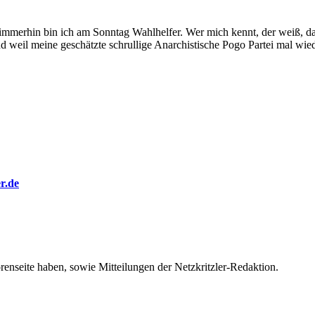
mmerhin bin ich am Sonntag Wahlhelfer. Wer mich kennt, der weiß, dass
und weil meine geschätzte schrullige Anarchistische Pogo Partei mal wi
er.de
orenseite haben, sowie Mitteilungen der Netzkritzler-Redaktion.