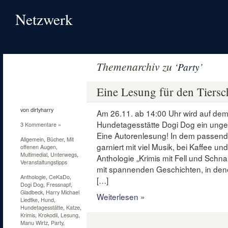
Netzwerk
Themenarchiv zu
‘Party’
19
Nov.
Eine Lesung für den Tiersc
2011
von dirtyharry
Am 26.11. ab 14:00 Uhr wird auf de
Hundetagesstätte Dogi Dog ein ung
3 Kommentare »
Eine Autorenlesung! In dem passend
Allgemein
,
Bücher
,
Mit
garniert mit viel Musik, bei Kaffee un
offenen Augen
,
Multimedial
,
Unterwegs
,
Anthologie „Krimis mit Fell und Schna
Veranstaltungstipps
mit spannenden Geschichten, in denen
Anthologie
,
CeKaDo
,
[…]
Dogi Dog
,
Fressnapf
,
Gladbeck
,
Harry Michael
Weiterlesen »
Liedtke
,
Hund
,
Hundetagesstätte
,
Katze
,
Krimis
,
Krokodil
,
Lesung
,
Manu Wirtz
,
Party
,