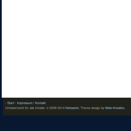
- Start
- Impressum / Kontakt
Urheberrecht für alle Inhalte: © 2009-2014
Netzwerk
.
Theme design by
Web-Kreation
.