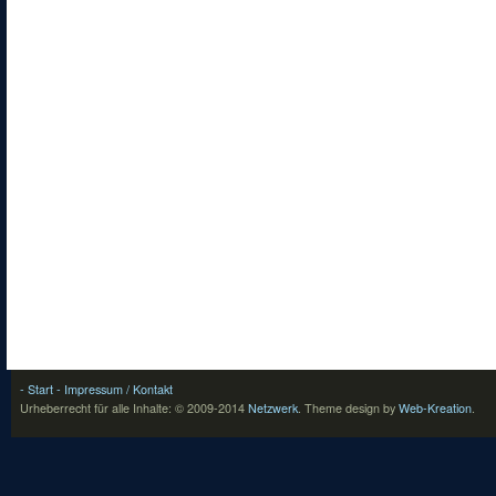
- Start
- Impressum / Kontakt
Urheberrecht für alle Inhalte: © 2009-2014
Netzwerk
.
Theme design by
Web-Kreation
.