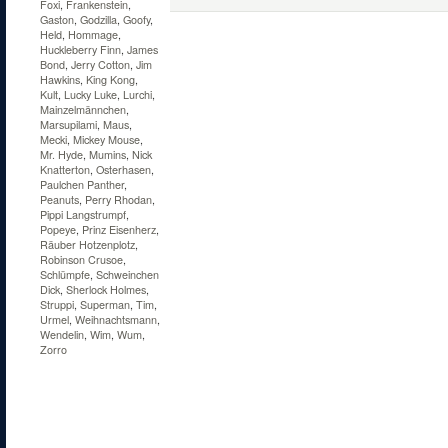
Foxi
,
Frankenstein
,
Gaston
,
Godzilla
,
Goofy
,
Held
,
Hommage
,
Huckleberry Finn
,
James
Bond
,
Jerry Cotton
,
Jim
Hawkins
,
King Kong
,
Kult
,
Lucky Luke
,
Lurchi
,
Mainzelmännchen
,
Marsupilami
,
Maus
,
Mecki
,
Mickey Mouse
,
Mr. Hyde
,
Mumins
,
Nick
Knatterton
,
Osterhasen
,
Paulchen Panther
,
Peanuts
,
Perry Rhodan
,
Pippi Langstrumpf
,
Popeye
,
Prinz Eisenherz
,
Räuber Hotzenplotz
,
Robinson Crusoe
,
Schlümpfe
,
Schweinchen
Dick
,
Sherlock Holmes
,
Struppi
,
Superman
,
Tim
,
Urmel
,
Weihnachtsmann
,
Wendelin
,
Wim
,
Wum
,
Zorro