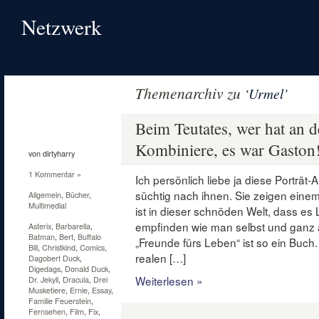
Netzwerk
Themenarchiv zu
‘Urmel’
19
Mai
Beim Teutates, wer hat an 
2011
Kombiniere, es war Gaston
von dirtyharry
1 Kommentar »
Ich persönlich liebe ja diese Porträt
süchtig nach ihnen. Sie zeigen einem 
Allgemein
,
Bücher
,
Multimedial
ist in dieser schnöden Welt, dass es
empfinden wie man selbst und ganz 
Asterix
,
Barbarella
,
Batman
,
Bert
,
Buffalo
„Freunde fürs Leben“ ist so ein Buch.
Bill
,
Christkind
,
Comics
,
realen […]
Dagobert Duck
,
Digedags
,
Donald Duck
,
Weiterlesen »
Dr. Jekyll
,
Dracula
,
Drei
Musketiere
,
Ernie
,
Essay
,
Familie Feuerstein
,
Fernsehen
,
Film
,
Fix
,