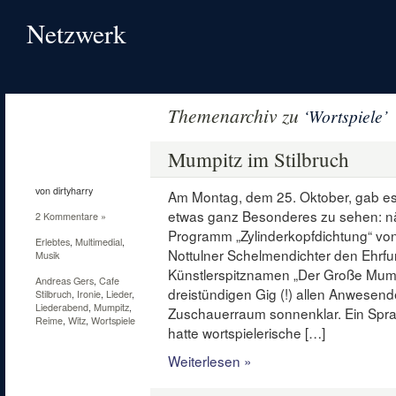
Netzwerk
Themenarchiv zu
‘Wortspiele’
3
Nov.
Mumpitz im Stilbruch
2010
von dirtyharry
Am Montag, dem 25. Oktober, gab es
etwas ganz Besonderes zu sehen: nä
2 Kommentare »
Programm „Zylinderkopfdichtung“ vo
Erlebtes
,
Multimedial
,
Nottulner Schelmendichter den Ehrfu
Musik
Künstlerspitznamen „Der Große Mumpi
Andreas Gers
,
Cafe
dreistündigen Gig (!) allen Anwesende
Stilbruch
,
Ironie
,
Lieder
,
Liederabend
,
Mumpitz
,
Zuschauerraum sonnenklar. Ein Sprac
Reime
,
Witz
,
Wortspiele
hatte wortspielerische […]
Weiterlesen »