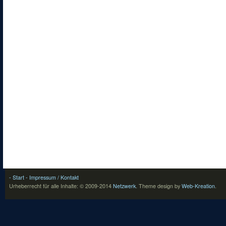
- Start
- Impressum / Kontakt
Urheberrecht für alle Inhalte: © 2009-2014
Netzwerk
.
Theme design by
Web-Kreation
.