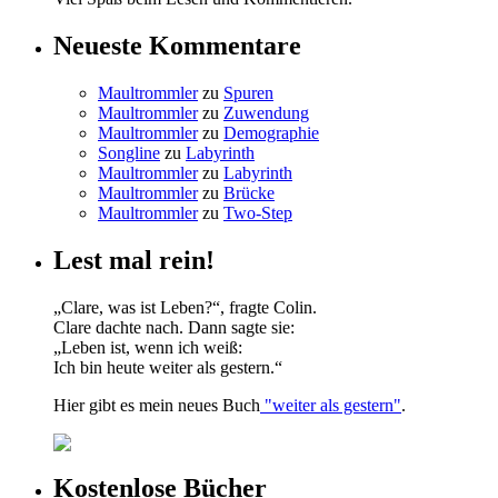
Neueste Kommentare
Maultrommler
zu
Spuren
Maultrommler
zu
Zuwendung
Maultrommler
zu
Demographie
Songline
zu
Labyrinth
Maultrommler
zu
Labyrinth
Maultrommler
zu
Brücke
Maultrommler
zu
Two-Step
Lest mal rein!
„Clare, was ist Leben?“, fragte Colin.
Clare dachte nach. Dann sagte sie:
„Leben ist, wenn ich weiß:
Ich bin heute weiter als gestern.“
Hier gibt es mein neues Buch
"weiter als gestern"
.
Kostenlose Bücher