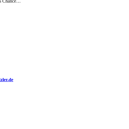
als Chance…
zler.de