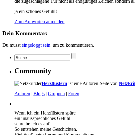
die zugeschlagene Tür nicht als endgültiges Zeichen sondern 
ja ein schönes Gefühl!
Zum Antworten anmelden
Dein Kommentar:
Du musst
eingeloggt sein
, um zu kommentieren.
Community
Herzflüstern
ist eine Autoren-Seite von
Netzkrit
Autoren
|
Blogs
|
Gruppen
|
Foren
Wenn ich ein Herzflüstern spüre
ein unaussprechliches Gefühl
schreibe ich es auf.
So entstehen meine Geschichten.
Viel Spaß beim Lesen und Kommentieren.