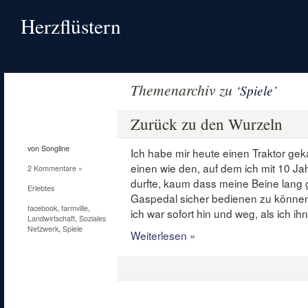
Herzflüstern
Themenarchiv zu
‘Spiele’
22
Mai
Zurück zu den Wurzeln
2010
von Songline
Ich habe mir heute einen Traktor gek
einen wie den, auf dem ich mit 10 Ja
2 Kommentare »
durfte, kaum dass meine Beine lan
Erlebtes
Gaspedal sicher bedienen zu können
facebook
,
farmville
,
ich war sofort hin und weg, als ich ih
Landwirtschaft
,
Soziales
Netzwerk
,
Spiele
Weiterlesen »