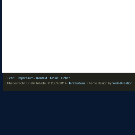
- Start
- Impressum / Kontakt
- Meine Bücher
Urheberrecht für alle Inhalte: © 2009-2014
Herzflüstern
.
Theme design by
Web-Kreation
.