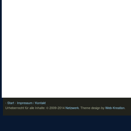
- Start
- Impressum / Kontakt
Urheberrecht für alle Inhalte: © 2009-2014
Netzwerk
.
Theme design by
Web-Kreation
.