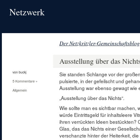
Netzwerk
Der Netzkritzler-Gemeinschaftsblog
31
Okt.
Ausstellung über das Nicht
2011
von buckj
Sie standen Schlange vor der großen 
pulsierte, in der gefeilscht und geha
5 Kommentare »
Ausstellung war ebenso gewagt wie 
Allgemein
„Ausstellung über das Nichts“.
Wie sollte man es sichtbar machen, 
würde Eintrittsgeld für inhaltsleere V
ihren verrückten Ideen bestückten? 
Glas, das das Nichts einer Gesellscha
verschanzte hinter der Heiterkeit, di