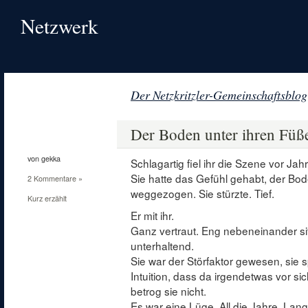
Netzwerk
Der Netzkritzler-Gemeinschaftsblog
17
Okt.
Der Boden unter ihren Füß
2011
von gekka
Schlagartig fiel ihr die Szene vor Jah
Sie hatte das Gefühl gehabt, der Bod
2 Kommentare »
weggezogen. Sie stürzte. Tief.
Kurz erzählt
Er mit ihr.
Ganz vertraut. Eng nebeneinander si
unterhaltend.
Sie war der Störfaktor gewesen, sie s
Intuition, dass da irgendetwas vor s
betrog sie nicht.
Es war eine Lüge. All die Jahre. Lan