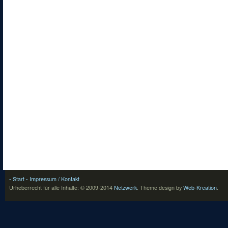
- Start
- Impressum / Kontakt
Urheberrecht für alle Inhalte: © 2009-2014
Netzwerk
.
Theme design by
Web-Kreation
.