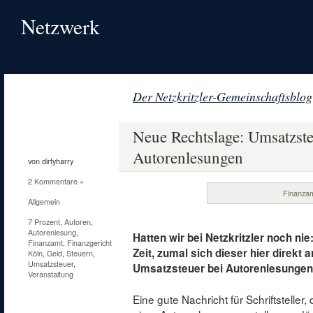
Netzwerk
Der Netzkritzler-Gemeinschaftsblog
20
Apr.
Neue Rechtslage: Umsatzste
2013
Autorenlesungen
von dirtyharry
2 Kommentare »
Finanza
Allgemein
7 Prozent
,
Autoren
,
Autorenlesung
,
Hatten wir bei Netzkritzler noch nie
Finanzamt
,
Finanzgericht
Zeit, zumal sich dieser hier direkt a
Köln
,
Geld
,
Steuern
,
Umsatzsteuer
,
Umsatzsteuer bei Autorenlesungen
Veranstaltung
Eine gute Nachricht für Schriftsteller