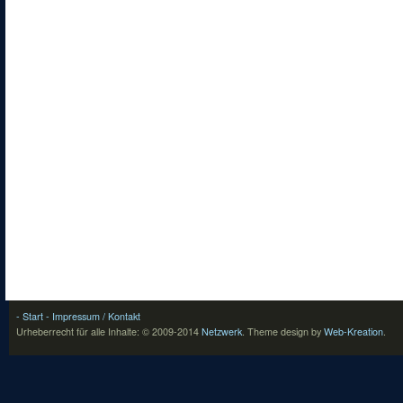
- Start
- Impressum / Kontakt
Urheberrecht für alle Inhalte: © 2009-2014
Netzwerk
.
Theme design by
Web-Kreation
.