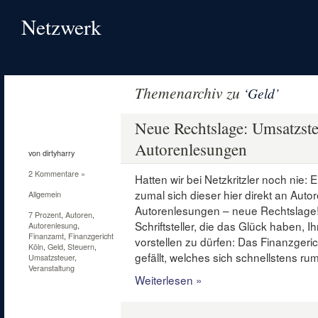
Netzwerk
Themenarchiv zu
‘Geld’
20
Apr.
Neue Rechtslage: Umsatzste
2013
Autorenlesungen
von dirtyharry
2 Kommentare »
Hatten wir bei Netzkritzler noch nie: 
zumal sich dieser hier direkt an Auto
Allgemein
Autorenlesungen – neue Rechtslage! 
7 Prozent
,
Autoren
,
Schriftsteller, die das Glück haben, 
Autorenlesung
,
Finanzamt
,
Finanzgericht
vorstellen zu dürfen: Das Finanzgerich
Köln
,
Geld
,
Steuern
,
gefällt, welches sich schnellstens r
Umsatzsteuer
,
Veranstaltung
Weiterlesen »