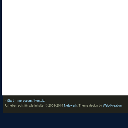
- Start
- Impressum / Kontakt
Urheberrecht für alle Inhalte: © 2009-2014
Netzwerk
.
Theme design by
Web-Kreation
.