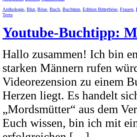
Anthologie
,
Blut
,
Böse
,
Buch
,
Buchtipp
,
Edition Bitterböse
,
Frauen
,
Terra
Youtube-Buchtipp: M
Hallo zusammen! Ich bin e
starken Männern rufen würd
Videorezension zu einem Bu
Herzen liegt. Es handelt si
„Mordsmütter“ aus dem Verl
Euch wissen, bin ich mit ein
erfolgreichen […]