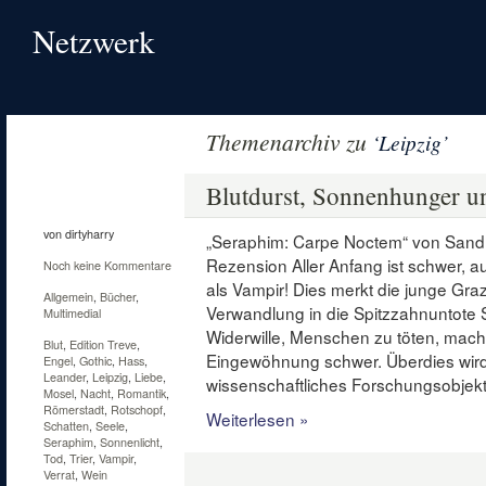
Netzwerk
Themenarchiv zu
‘Leipzig’
23
Juli
Blutdurst, Sonnenhunger u
2012
von dirtyharry
„Seraphim: Carpe Noctem“ von Sand
Rezension Aller Anfang ist schwer, 
Noch keine Kommentare
als Vampir! Dies merkt die junge Gra
Allgemein
,
Bücher
,
Verwandlung in die Spitzzahnuntote 
Multimedial
Widerwille, Menschen zu töten, mach
Blut
,
Edition Treve
,
Eingewöhnung schwer. Überdies wird
Engel
,
Gothic
,
Hass
,
Leander
,
Leipzig
,
Liebe
,
wissenschaftliches Forschungsobjek
Mosel
,
Nacht
,
Romantik
,
Römerstadt
,
Rotschopf
,
Weiterlesen »
Schatten
,
Seele
,
Seraphim
,
Sonnenlicht
,
Tod
,
Trier
,
Vampir
,
Verrat
,
Wein