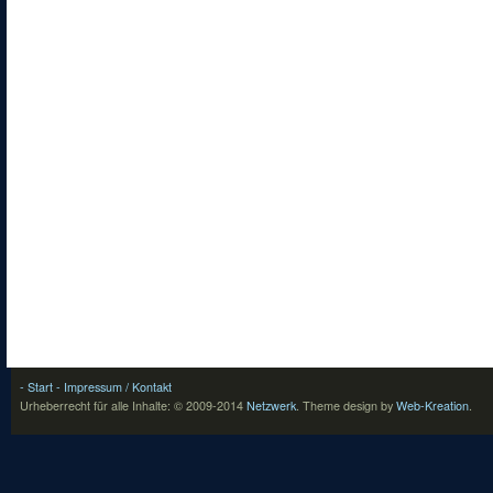
- Start
- Impressum / Kontakt
Urheberrecht für alle Inhalte: © 2009-2014
Netzwerk
.
Theme design by
Web-Kreation
.