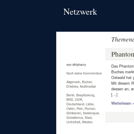
Netzwerk
Themena
9
Nov.
Phantom
2011
von dirtyharry
Das Phantom 
Buches merkt
Noch keine Kommentare
Ostwald hat g
Allgemein
,
Bücher
,
Mit diesem R
Erlebtes
,
Multimedial
dessen an, w
[…]
Berlin
,
Bespitzelung
,
BRD
,
DDR
,
Weiterlesen 
Deutschland
,
Liebe
,
Osten
,
Pein
,
Roman
,
Schikanen
,
Seelenqual
,
Sozialismus
,
Stasi
,
Unfreiheit
,
Westen