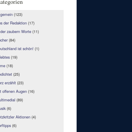
ategorien
lgemein
(123)
s der Redaktion
(17)
lder zaubern Worte
(11)
cher
(84)
utschland ist schön!
(1)
lebtes
(19)
lme
(18)
dichtet
(25)
rz erzählt
(23)
t offenen Augen
(16)
ltimedial
(89)
sik
(6)
tzkritzler Aktionen
(4)
rftipps
(6)