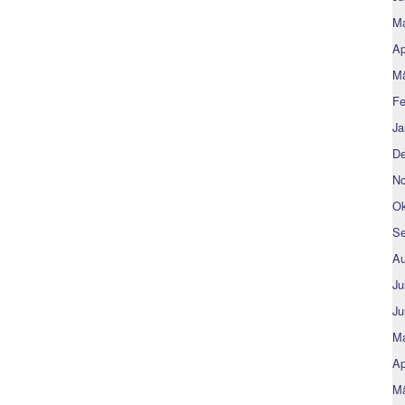
Ma
Ap
Mä
Fe
Ja
De
No
Ok
Se
Au
Ju
Ju
Ma
Ap
Mä