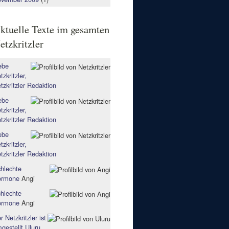
ktuelle Texte im gesamten
etzkritzler
ebe
tzkritzler,
tzkritzler Redaktion
ebe
tzkritzler,
tzkritzler Redaktion
ebe
tzkritzler,
tzkritzler Redaktion
hlechte
ormone
Angi
hlechte
ormone
Angi
r Netzkritzler ist
gestellt
Uluru