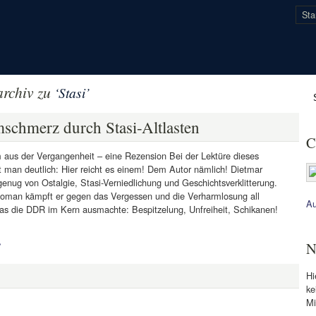
Sta
rchiv zu
‘Stasi’
schmerz durch Stasi-Altlasten
C
aus der Vergangenheit – eine Rezension Bei der Lektüre dieses
 man deutlich: Hier reicht es einem! Dem Autor nämlich! Dietmar
enug von Ostalgie, Stasi-Verniedlichung und Geschichtsverklitterung.
oman kämpft er gegen das Vergessen und die Verharmlosung all
Au
as die DDR im Kern ausmachte: Bespitzelung, Unfreiheit, Schikanen!
»
N
Hi
ke
Mi