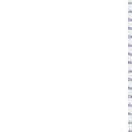
Ju
Ja
De
No
Ok
Se
Ap
Mä
Ja
De
No
Ok
Se
Au
Ju
Ju