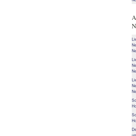
A
N
Li
Ne
Ne
Li
Ne
Ne
Li
Ne
Ne
Sc
H
Sc
H
De
um