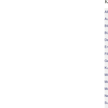
K
Al
Au
Bi
Bü
De
Er
Fi
Ge
Ku
Mi
Mu
Mu
Ne
Su