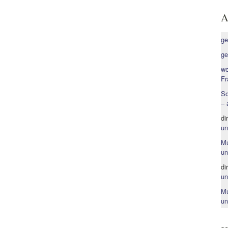
A
ge
ge
we
Fr
So
– 
di
un
Mu
un
di
un
Mu
un