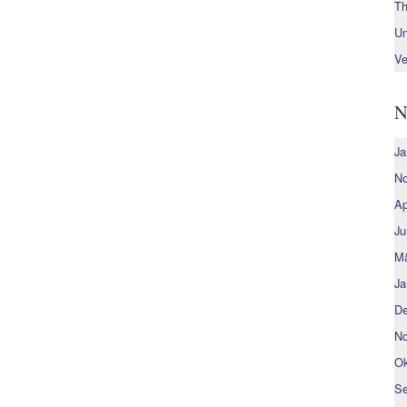
Th
Un
Ve
N
Ja
No
Ap
Ju
Mä
Ja
De
No
Ok
Se