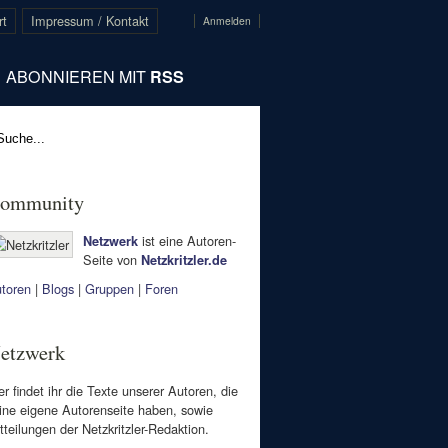
rt
Impressum / Kontakt
Anmelden
ABONNIEREN MIT
RSS
ommunity
ist eine Autoren-
Netzwerk
Seite von
Netzkritzler.de
toren
|
Blogs
|
Gruppen
|
Foren
etzwerk
er findet ihr die Texte unserer Autoren, die
ine eigene Autorenseite haben, sowie
tteilungen der Netzkritzler-Redaktion.