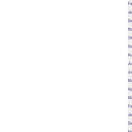
Fe
Ja
De
No
Ok
Se
Au
Ju
Ju
Ma
Ap
Mä
Fe
Ja
De
No