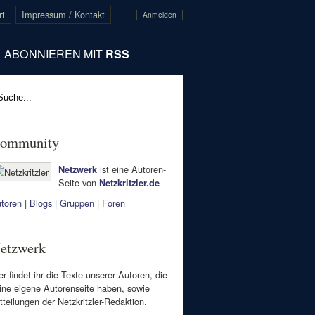
rt
Impressum / Kontakt
Anmelden
ABONNIEREN MIT
RSS
ommunity
ist eine Autoren-
Netzwerk
Seite von
Netzkritzler.de
toren
|
Blogs
|
Gruppen
|
Foren
etzwerk
er findet ihr die Texte unserer Autoren, die
ine eigene Autorenseite haben, sowie
tteilungen der Netzkritzler-Redaktion.