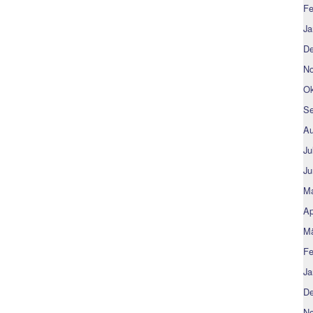
Fe
Ja
De
No
Ok
Se
Au
Ju
Ju
Ma
Ap
Mä
Fe
Ja
De
No