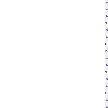
Ju
Ja
De
No
Ok
Se
Ap
Mä
Ja
De
No
Ok
Se
Au
Ju
Ju