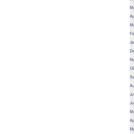
Ma
Ap
Mä
Fe
Ja
De
No
Ok
Se
Au
Ju
Ju
Ma
Ap
Mä