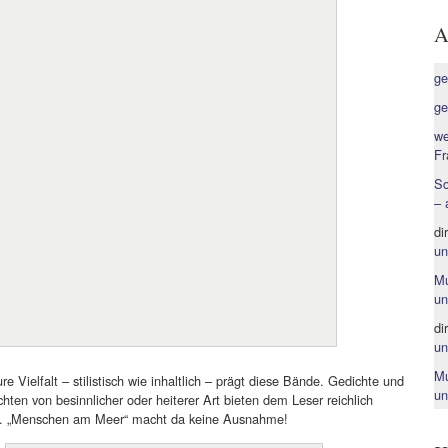
A
ge
ge
we
Fr
So
– 
di
un
Mu
un
di
un
Mu
e Vielfalt – stilistisch wie inhaltlich – prägt diese Bände. Gedichte und
un
hten von besinnlicher oder heiterer Art bieten dem Leser reichlich
. „Menschen am Meer“ macht da keine Ausnahme!