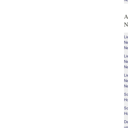
A
N
Li
Ne
Ne
Li
Ne
Ne
Li
Ne
Ne
Sc
H
Sc
H
De
um