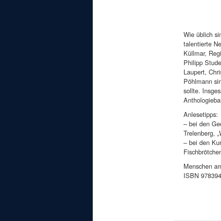
Wie üblich s
talentierte N
Küllmar, Reg
Philipp Stud
Laupert, Chri
Pöhlmann sin
sollte. Insge
Anthologieba
Anlesetipps:
– bei den Ge
Trelenberg, 
– bei den Ku
Fischbrötchen
Menschen am 
ISBN 9783941