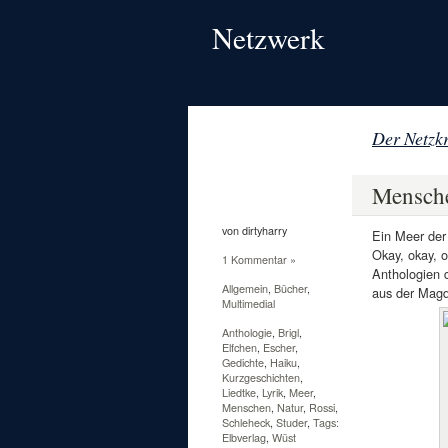
Netzwerk
Der Netzkr
20
Juli
Mensche
2011
von dirtyharry
Ein Meer der
Okay, okay, 
1 Kommentar »
Anthologien 
Allgemein
,
Bücher
,
aus der Mag
Multimedial
Anthologie
,
Brigl
,
Elfchen
,
Escher
,
Gedichte
,
Haiku
,
Kurzgeschichten
,
Liedtke
,
Lyrik
,
Meer
,
Menschen
,
Natur
,
Rossi
,
Schleheck
,
Studer
,
Tags:
Elbverlag
,
Wüst