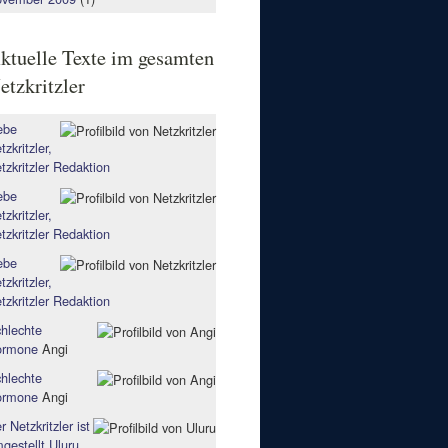
ktuelle Texte im gesamten
etzkritzler
ebe
tzkritzler,
tzkritzler Redaktion
ebe
tzkritzler,
tzkritzler Redaktion
ebe
tzkritzler,
tzkritzler Redaktion
hlechte
ormone
Angi
hlechte
ormone
Angi
r Netzkritzler ist
gestellt
Uluru