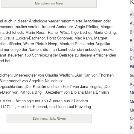
K
Menschen am Meer
Al
ind auch in dieser Anthologie wieder renommierte AutorInnen oder
Au
ewcomer traulich vereint. Irmgard Anderfuhr, Angie Pfeiffer, Margret
Bi
ina Schleheck, Marie Rossi, Rainer Wüst, Inge Escher, Maria Ording,
er, Ursula Lübken-Escherlor, Horst Schömer, Max Kahn, Margret
Bü
stian Ifländer, Walter Pietruk-Heep, Manfred Pricha oder Angelika
d nur einige der Namen, die man kennt oder sich unbedingt merken
De
samt steuerten 150 Schreibkünstler Beiträge zu diesem erfrischenden
Er
nd bei.
Fi
dichten: „Meereskrise“ von Claudia Wädlich, „Am Kai“ von Thorsten
Ge
„Wintermond“ von Angelika Nauschütz
Ku
rzgeschichten: „Der Kapitän und sein Held“ von Jana Engels, „Der
-Dieb“ von Patricua Brigl, „Gezeiten“ von Bibiana Maria Ermrich
Mi
Meer – Anthologie mit 150 Autoren aus 7 Ländern
Mu
127111, Flexibler Einband, erschienen bei Elbverlag
Mu
Ne
Zeichnung: Julia Röken
Su