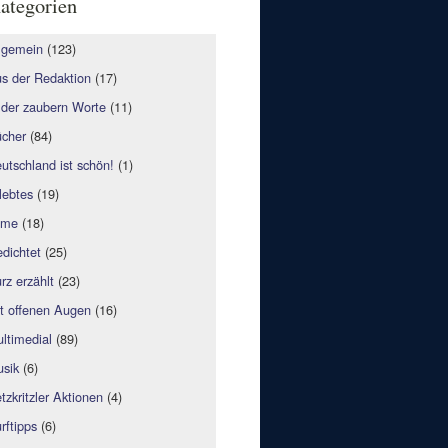
ategorien
lgemein
(123)
s der Redaktion
(17)
lder zaubern Worte
(11)
cher
(84)
utschland ist schön!
(1)
lebtes
(19)
lme
(18)
dichtet
(25)
rz erzählt
(23)
t offenen Augen
(16)
ltimedial
(89)
sik
(6)
tzkritzler Aktionen
(4)
rftipps
(6)