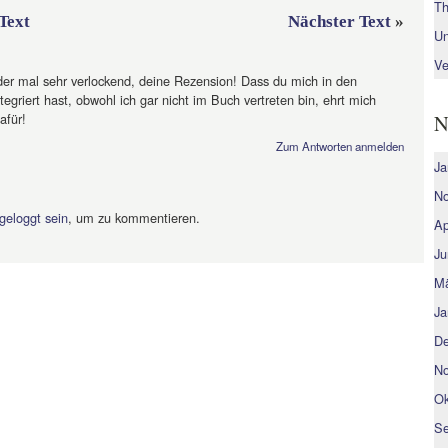
Th
Text
Nächster Text
»
Un
Ve
eder mal sehr verlockend, deine Rezension! Dass du mich in den
integriert hast, obwohl ich gar nicht im Buch vertreten bin, ehrt mich
afür!
N
Zum Antworten anmelden
Ja
No
geloggt sein
, um zu kommentieren.
Ap
Ju
Mä
Ja
De
No
Ok
Se