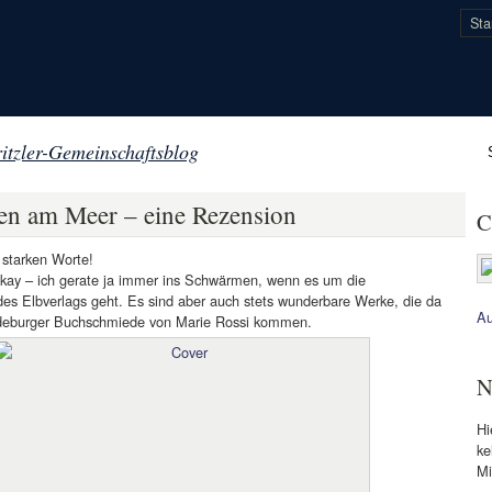
Sta
itzler-Gemeinschaftsblog
n am Meer – eine Rezension
C
 starken Worte!
okay – ich gerate ja immer ins Schwärmen, wenn es um die
des Elbverlags geht. Es sind aber auch stets wunderbare Werke, die da
Au
deburger Buchschmiede von Marie Rossi kommen.
N
Hi
ke
Mi