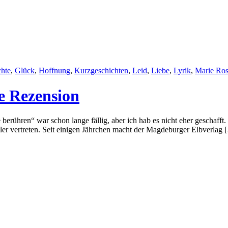
hte
,
Glück
,
Hoffnung
,
Kurzgeschichten
,
Leid
,
Liebe
,
Lyrik
,
Marie Ros
e Rezension
rühren“ war schon lange fällig, aber ich hab es nicht eher geschafft. S
zler vertreten. Seit einigen Jährchen macht der Magdeburger Elbverlag 