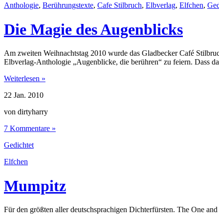
Anthologie
,
Berührungstexte
,
Cafe Stilbruch
,
Elbverlag
,
Elfchen
,
Ged
Die Magie des Augenblicks
Am zweiten Weihnachtstag 2010 wurde das Gladbecker Café Stilbruch 
Elbverlag-Anthologie „Augenblicke, die berühren“ zu feiern. Dass da
Weiterlesen »
22
Jan.
2010
von dirtyharry
7 Kommentare »
Gedichtet
Elfchen
Mumpitz
Für den größten aller deutschsprachigen Dichterfürsten. The One