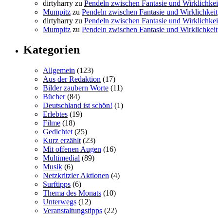
dirtyharry
zu
Pendeln zwischen Fantasie und Wirklichkei
Mumpitz
zu
Pendeln zwischen Fantasie und Wirklichkeit
dirtyharry
zu
Pendeln zwischen Fantasie und Wirklichkei
Mumpitz
zu
Pendeln zwischen Fantasie und Wirklichkeit
Kategorien
Allgemein
(123)
Aus der Redaktion
(17)
Bilder zaubern Worte
(11)
Bücher
(84)
Deutschland ist schön!
(1)
Erlebtes
(19)
Filme
(18)
Gedichtet
(25)
Kurz erzählt
(23)
Mit offenen Augen
(16)
Multimedial
(89)
Musik
(6)
Netzkritzler Aktionen
(4)
Surftipps
(6)
Thema des Monats
(10)
Unterwegs
(12)
Veranstaltungstipps
(22)