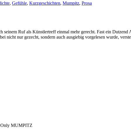
ichte
,
Gefühle
,
Kurzgeschichten
,
Mumpitz
,
Prosa
seinem Ruf als Künstlertreff einmal mehr gerecht. Fast ein Dutzend A
bei nicht nur gezecht, sondern auch ausgiebig vorgelesen wurde, verst
 and Only MUMPITZ