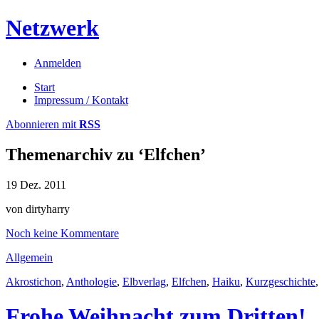
Netzwerk
Anmelden
Start
Impressum / Kontakt
Abonnieren mit
RSS
Themenarchiv zu
‘Elfchen’
19
Dez.
2011
von dirtyharry
Noch keine Kommentare
Allgemein
Akrostichon
,
Anthologie
,
Elbverlag
,
Elfchen
,
Haiku
,
Kurzgeschichte
Frohe Weihnacht zum Dritten!