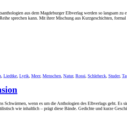
nthologien aus dem Magdeburger Elbverlag werden so langsam zu einer 
Reihe sprechen kann. Mit ihrer Mischung aus Kurzgeschichten, formal
n
,
Liedtke
,
Lyrik
,
Meer
,
Menschen
,
Natur
,
Rossi
,
Schleheck
,
Studer
,
Ta
nsion
 ins Schwärmen, wenn es um die Anthologien des Elbverlags geht. Es s
istisch wie inhaltlich – prägt diese Bände. Gedichte und kurze Gesch