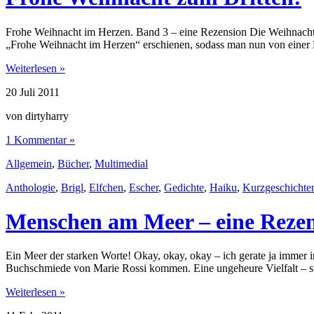
Frohe Weihnacht im Herzen. Band 3 – eine Rezension Die Weihnachtsa
„Frohe Weihnacht im Herzen“ erschienen, sodass man nun von einer 
Weiterlesen »
20
Juli
2011
von dirtyharry
1 Kommentar »
Allgemein
,
Bücher
,
Multimedial
Anthologie
,
Brigl
,
Elfchen
,
Escher
,
Gedichte
,
Haiku
,
Kurzgeschichte
Menschen am Meer – eine Reze
Ein Meer der starken Worte! Okay, okay, okay – ich gerate ja immer
Buchschmiede von Marie Rossi kommen. Eine ungeheure Vielfalt – stil
Weiterlesen »