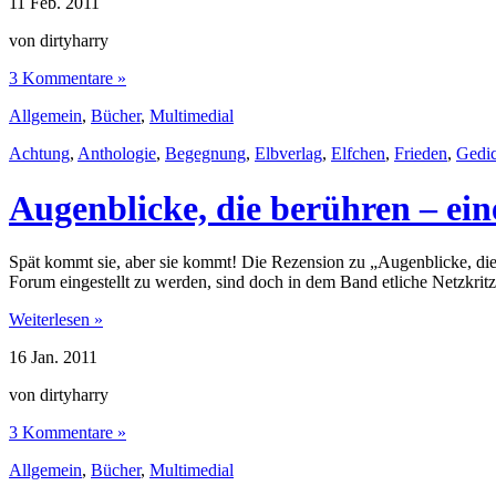
11
Feb.
2011
von dirtyharry
3 Kommentare »
Allgemein
,
Bücher
,
Multimedial
Achtung
,
Anthologie
,
Begegnung
,
Elbverlag
,
Elfchen
,
Frieden
,
Gedic
Augenblicke, die berühren – ein
Spät kommt sie, aber sie kommt! Die Rezension zu „Augenblicke, die be
Forum eingestellt zu werden, sind doch in dem Band etliche Netzkrit
Weiterlesen »
16
Jan.
2011
von dirtyharry
3 Kommentare »
Allgemein
,
Bücher
,
Multimedial