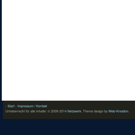
- Start
- Impressum / Kontakt
Urheberrecht für alle Inhalte: © 2009-2014
Netzwerk
.
Theme design by
Web-Kreation
.