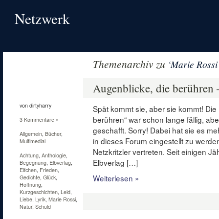
Netzwerk
Themenarchiv zu
‘Marie Rossi
11
Feb.
Augenblicke, die berühren 
2011
von dirtyharry
Spät kommt sie, aber sie kommt! Die
berühren“ war schon lange fällig, abe
3 Kommentare »
geschafft. Sorry! Dabei hat sie es me
Allgemein
,
Bücher
,
in dieses Forum eingestellt zu werde
Multimedial
Netzkritzler vertreten. Seit einigen
Achtung
,
Anthologie
,
Elbverlag […]
Begegnung
,
Elbverlag
,
Elfchen
,
Frieden
,
Weiterlesen »
Gedichte
,
Glück
,
Hoffnung
,
Kurzgeschichten
,
Leid
,
Liebe
,
Lyrik
,
Marie Rossi
,
Natur
,
Schuld