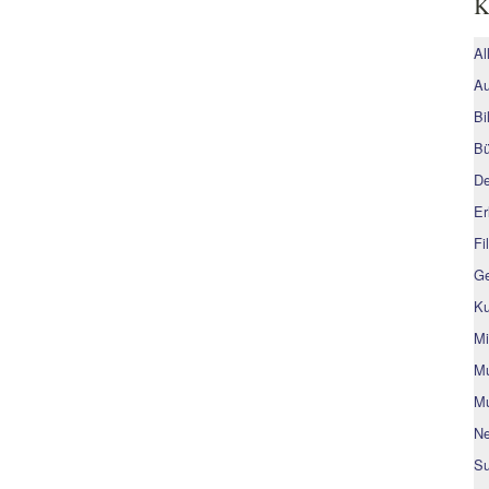
K
Al
Au
Bi
Bü
De
Er
Fi
Ge
Ku
Mi
Mu
Mu
Ne
Su