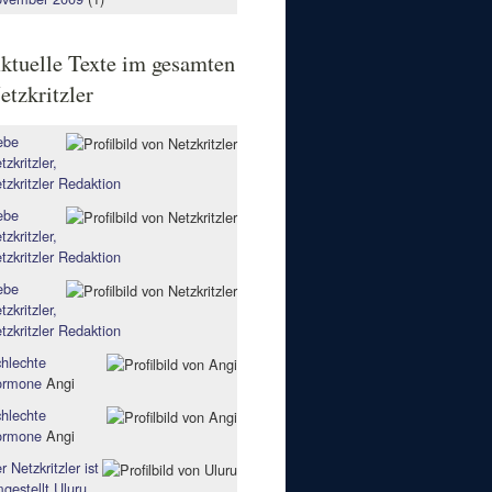
ktuelle Texte im gesamten
etzkritzler
ebe
tzkritzler,
tzkritzler Redaktion
ebe
tzkritzler,
tzkritzler Redaktion
ebe
tzkritzler,
tzkritzler Redaktion
hlechte
ormone
Angi
hlechte
ormone
Angi
r Netzkritzler ist
gestellt
Uluru