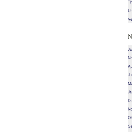
Th
Un
Ve
N
Ja
No
Ap
Ju
Mä
Ja
De
No
Ok
Se