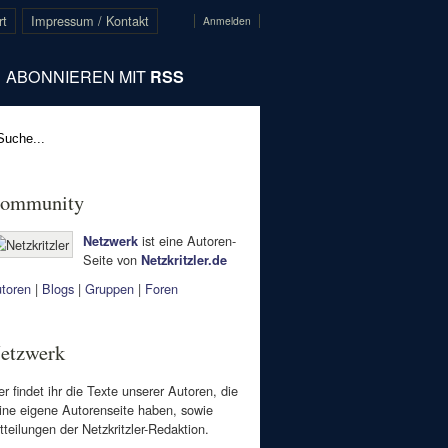
rt
Impressum / Kontakt
Anmelden
ABONNIEREN MIT
RSS
ommunity
ist eine Autoren-
Netzwerk
Seite von
Netzkritzler.de
toren
|
Blogs
|
Gruppen
|
Foren
etzwerk
er findet ihr die Texte unserer Autoren, die
ine eigene Autorenseite haben, sowie
tteilungen der Netzkritzler-Redaktion.