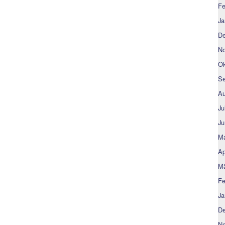
Fe
Ja
De
No
Ok
Se
Au
Ju
Ju
Ma
Ap
Mä
Fe
Ja
De
No