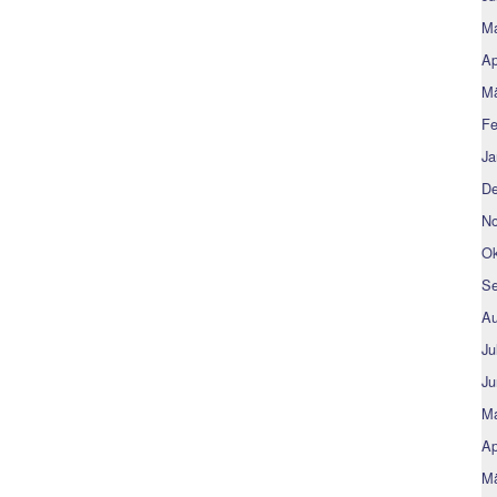
Ma
Ap
Mä
Fe
Ja
De
No
Ok
Se
Au
Ju
Ju
Ma
Ap
Mä