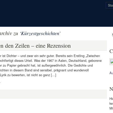
Sta
rchiv zu
‘Kürzestgeschichten’
n den Zeilen – eine Rezension
C
r ist Dichter – und zwar ein sehr guter. Bereits sein Erstling „Zwischen
echtfertigt dieses Urteil. Was der 1967 in Aalen, Deutschland, geborene
r zu Papier gebracht hat, ist außergewöhnlich. Die Gedichte und
ichten in diesem Band sind sensibel, prägnant und wundervoll
Au
Lyrik zu bewerten, ist nicht so ganz […]
»
N
Hi
ke
Mi