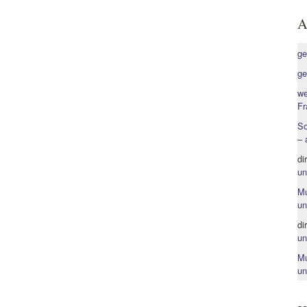
A
ge
ge
we
Fr
So
– 
di
un
Mu
un
di
un
Mu
un