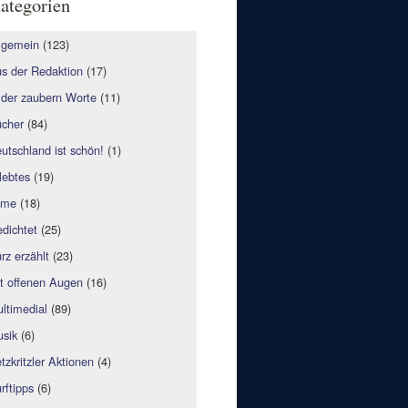
ategorien
lgemein
(123)
s der Redaktion
(17)
lder zaubern Worte
(11)
cher
(84)
utschland ist schön!
(1)
lebtes
(19)
lme
(18)
dichtet
(25)
rz erzählt
(23)
t offenen Augen
(16)
ltimedial
(89)
sik
(6)
tzkritzler Aktionen
(4)
rftipps
(6)