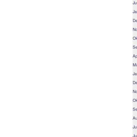
Ju
Ja
De
No
Ok
Se
Ap
Mä
Ja
De
No
Ok
Se
Au
Ju
Ju