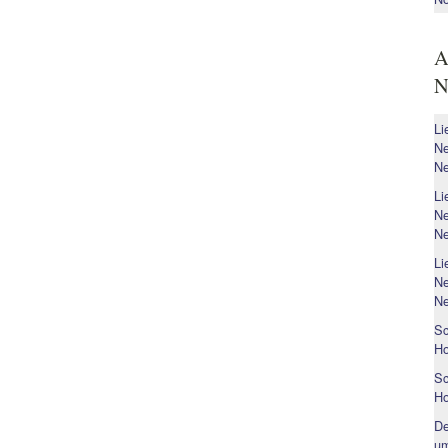
A
N
Li
Ne
Ne
Li
Ne
Ne
Li
Ne
Ne
Sc
H
Sc
H
De
um