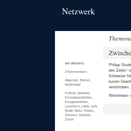
Netzwerk
Themena
30
Jan.
Zwische
2011
von dirtyharry
Philipp Stude
den Zeilen“ r
2 Kommentare »
Schweizer hie
Allgemein
,
Bücher
,
kurzen Gesch
Multimedial
verschroben. 
Freiheit
,
Gedichte
,
Weiterlesen 
Kürzestgeschichten
,
Kurzgeschichten
,
Leuchturm
,
Liebe
,
Lyrik
,
Musik
,
Natur
,
Reisen
,
Schmerz
,
Schweiz
,
Zürich