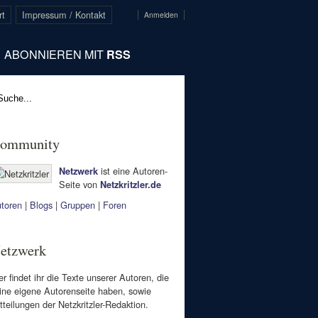
rt
Impressum / Kontakt
Anmelden
ABONNIEREN MIT
RSS
ommunity
ist eine Autoren-
Netzwerk
Seite von
Netzkritzler.de
toren
|
Blogs
|
Gruppen
|
Foren
etzwerk
er findet ihr die Texte unserer Autoren, die
ine eigene Autorenseite haben, sowie
tteilungen der Netzkritzler-Redaktion.