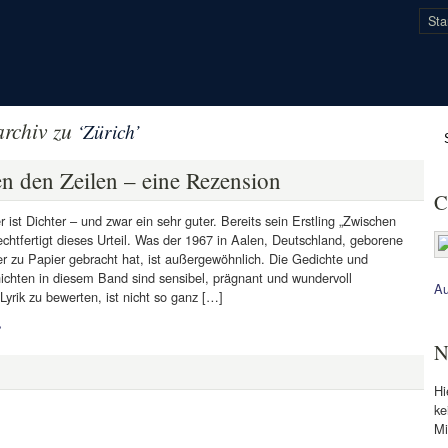
Sta
rchiv zu
‘Zürich’
n den Zeilen – eine Rezension
C
r ist Dichter – und zwar ein sehr guter. Bereits sein Erstling „Zwischen
echtfertigt dieses Urteil. Was der 1967 in Aalen, Deutschland, geborene
r zu Papier gebracht hat, ist außergewöhnlich. Die Gedichte und
ichten in diesem Band sind sensibel, prägnant und wundervoll
Au
Lyrik zu bewerten, ist nicht so ganz […]
»
N
Hi
ke
Mi