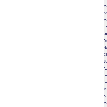
Ma
Ap
Mä
Fe
Ja
De
No
Ok
Se
Au
Ju
Ju
Ma
Ap
Mä