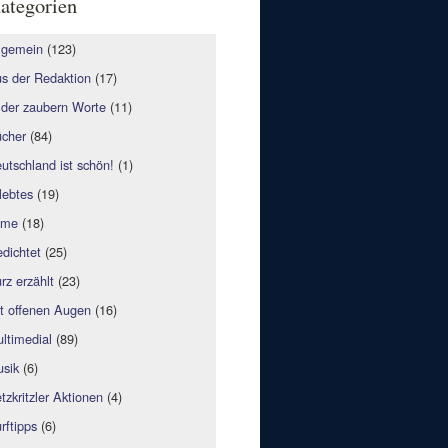
ategorien
lgemein
(123)
s der Redaktion
(17)
lder zaubern Worte
(11)
cher
(84)
utschland ist schön!
(1)
lebtes
(19)
lme
(18)
dichtet
(25)
rz erzählt
(23)
t offenen Augen
(16)
ltimedial
(89)
sik
(6)
tzkritzler Aktionen
(4)
rftipps
(6)