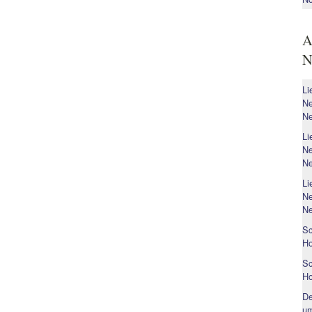
A
N
Li
Ne
Ne
Li
Ne
Ne
Li
Ne
Ne
Sc
H
Sc
H
De
um