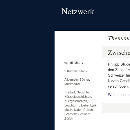
Netzwerk
Themena
30
Jan.
Zwische
2011
von dirtyharry
Philipp Stude
den Zeilen“ r
2 Kommentare »
Schweizer hie
Allgemein
,
Bücher
,
kurzen Gesch
Multimedial
verschroben. 
Freiheit
,
Gedichte
,
Weiterlesen 
Kürzestgeschichten
,
Kurzgeschichten
,
Leuchturm
,
Liebe
,
Lyrik
,
Musik
,
Natur
,
Reisen
,
Schmerz
,
Schweiz
,
Zürich