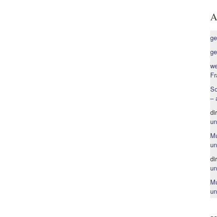
A
ge
ge
we
Fr
So
– 
di
un
Mu
un
di
un
Mu
un