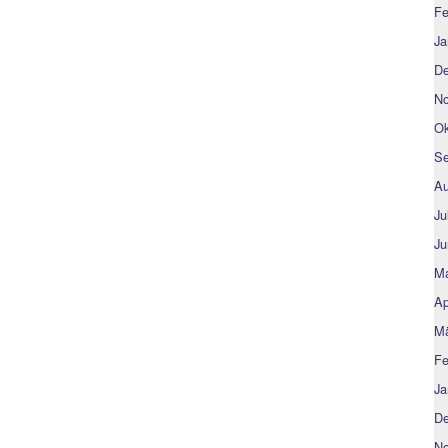
Fe
Ja
De
No
Ok
Se
Au
Ju
Ju
Ma
Ap
Mä
Fe
Ja
De
No