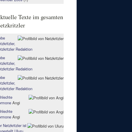
ktuelle Texte im gesamten
etzkritzler
ebe
tzkritzler,
tzkritzler Redaktion
ebe
tzkritzler,
tzkritzler Redaktion
ebe
tzkritzler,
tzkritzler Redaktion
hlechte
ormone
Angi
hlechte
ormone
Angi
r Netzkritzler ist
gestellt
Uluru