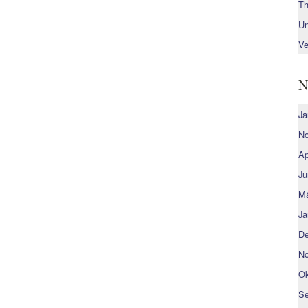
Th
Un
Ve
N
Ja
No
Ap
Ju
Mä
Ja
De
No
Ok
Se