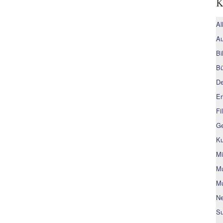
K
Al
Au
Bi
Bü
De
Er
Fi
Ge
Ku
Mi
Mu
Mu
Ne
Su