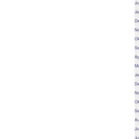
Ju
Ja
De
No
Ok
Se
Ap
Mä
Ja
De
No
Ok
Se
Au
Ju
Ju