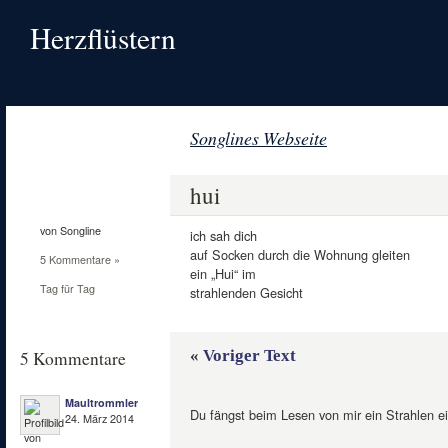
Herzflüstern
Songlines Webseite
24
März
hui
2014
von Songline
ich sah dich
auf Socken durch die Wohnung gleiten
5 Kommentare »
ein „Hui“ im
Tag für Tag
strahlenden Gesicht
«
Voriger Text
5 Kommentare
Maultrommler
Du fängst beim Lesen von mir ein Strahlen ei
24. März 2014