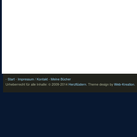
- Start
- Impressum / Kontakt
- Meine Bücher
Urheberrecht für alle Inhalte: © 2009-2014
Herzflüstern
.
Theme design by
Web-Kreation
.