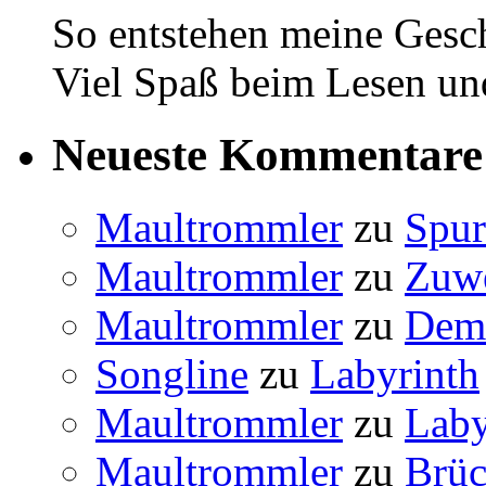
So entstehen meine Gesc
Viel Spaß beim Lesen u
Neueste Kommentare
Maultrommler
zu
Spur
Maultrommler
zu
Zuw
Maultrommler
zu
Dem
Songline
zu
Labyrinth
Maultrommler
zu
Laby
Maultrommler
zu
Brü